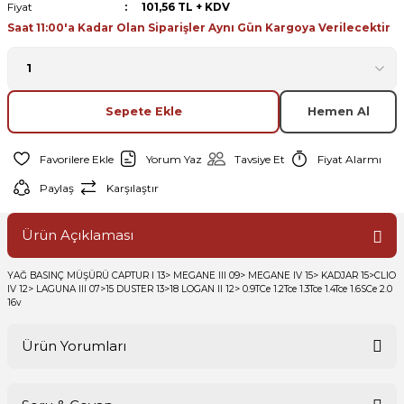
Fiyat
101,56 TL + KDV
Saat 11:00'a Kadar Olan Siparişler Aynı Gün Kargoya Verilecektir
Sepete Ekle
Hemen Al
Yorum Yaz
Tavsiye Et
Fiyat Alarmı
Paylaş
Karşılaştır
Ürün Açıklaması
YAĞ BASINÇ MÜŞÜRÜ CAPTUR I 13> MEGANE III 09> MEGANE IV 15> KADJAR 15>CLIO
IV 12> LAGUNA III 07>15 DUSTER 13>18 LOGAN II 12> 0.9TCe 1.2Tce 1.3Tce 1.4Tce 1.6SCe 2.0
16v
Ürün Yorumları