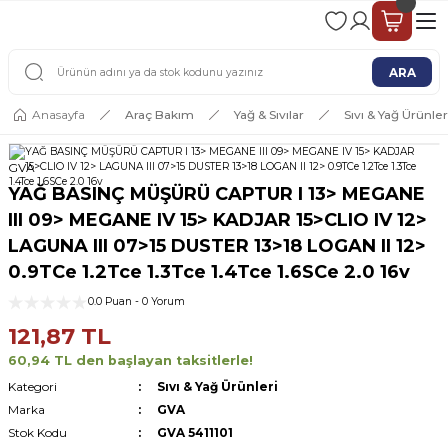
2 - 4 İŞ GÜNÜ İÇERİSİNDE KARGO
2500 TL ÜSTÜ ÜCRETSİZ KARGO
ARA
Anasayfa
Araç Bakım
Yağ & Sıvılar
Sıvı & Yağ Ürünler
GVA
YAĞ BASINÇ MÜŞÜRÜ CAPTUR I 13> MEGANE
III 09> MEGANE IV 15> KADJAR 15>CLIO IV 12>
LAGUNA III 07>15 DUSTER 13>18 LOGAN II 12>
0.9TCe 1.2Tce 1.3Tce 1.4Tce 1.6SCe 2.0 16v
0.0 Puan - 0 Yorum
121,87 TL
60,94 TL den başlayan taksitlerle!
Kategori
Sıvı & Yağ Ürünleri
Marka
GVA
Stok Kodu
GVA 5411101