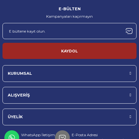
%100 orijinal ürün garantisi
Hızlı kargo ve güvenli ambalaj
E-BÜLTEN
Kampanyaları kaçırmayın
MÜŞTERİ DESTEĞİ
TÜRKİYE’NİN HER YERİNE
Profesyonel müşteri desteği
Sorunsuz teslimat
TOPTAN & PERAKENDE
KAYDOL
Toptan ve perakende satış imkanı
KURUMSAL
ALIŞVERİŞ
ÜYELİK
WhatsApp İletişim
E-Posta Adresi