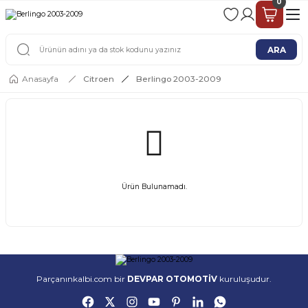
0
2 - 4 İŞ GÜNÜ İÇERİSİNDE KARGO
2500 TL ÜSTÜ ÜCRETSİZ KARGO
ARA
Anasayfa
Citroen
Berlingo 2003-2009
Ürün Bulunamadı.
Parçanınkalbi.com bir
DEVPAR OTOMOTİV
kuruluşudur.
ORİJİNAL ÜRÜN
KARGO & GÖNDERİM