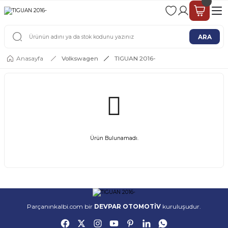
2 - 4 İŞ GÜNÜ İÇERİSİNDE KARGO
2500 TL ÜSTÜ ÜCRETSİZ KARGO
ARA
Anasayfa
Volkswagen
TIGUAN 2016-
Ürün Bulunamadı.
Parçanınkalbi.com bir
DEVPAR OTOMOTİV
kuruluşudur.
ORİJİNAL ÜRÜN
KARGO & GÖNDERİM