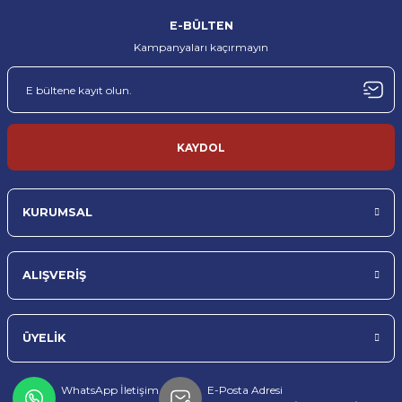
%100 orijinal ürün garantisi
Hızlı kargo ve güvenli ambalaj
E-BÜLTEN
Kampanyaları kaçırmayın
MÜŞTERİ DESTEĞİ
TÜRKİYE’NİN HER YERİNE
Profesyonel müşteri desteği
Sorunsuz teslimat
TOPTAN & PERAKENDE
KAYDOL
Toptan ve perakende satış imkanı
KURUMSAL
ALIŞVERİŞ
ÜYELİK
WhatsApp İletişim
E-Posta Adresi