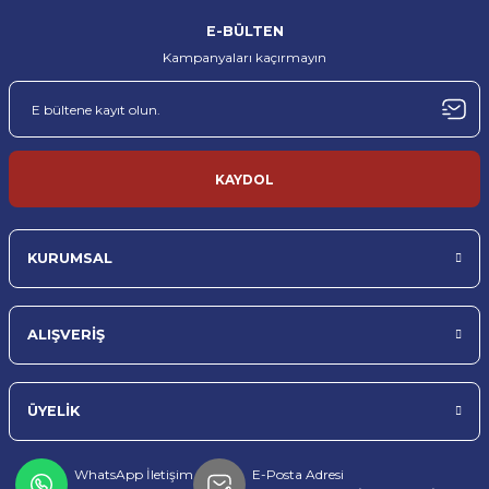
%100 orijinal ürün garantisi
Hızlı kargo ve güvenli ambalaj
E-BÜLTEN
Kampanyaları kaçırmayın
MÜŞTERİ DESTEĞİ
TÜRKİYE’NİN HER YERİNE
Profesyonel müşteri desteği
Sorunsuz teslimat
TOPTAN & PERAKENDE
KAYDOL
Toptan ve perakende satış imkanı
KURUMSAL
ALIŞVERİŞ
ÜYELİK
WhatsApp İletişim
E-Posta Adresi