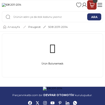
2 - 4 İŞ GÜNÜ İÇERİSİNDE KARGO
2500 TL ÜSTÜ ÜCRETSİZ KARGO
ARA
Anasayfa
Peugeot
508 2011-2014
Ürün Bulunamadı.
Parçanınkalbi.com bir
DEVPAR OTOMOTİV
kuruluşudur.
ORİJİNAL ÜRÜN
KARGO & GÖNDERİM