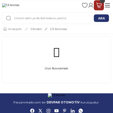
2 - 4 İŞ GÜNÜ İÇERİSİNDE KARGO
2500 TL ÜSTÜ ÜCRETSİZ KARGO
ARA
Anasayfa
Citroen
C3 Aircross
Ürün Bulunamadı.
Parçanınkalbi.com bir
DEVPAR OTOMOTİV
kuruluşudur.
ORİJİNAL ÜRÜN
KARGO & GÖNDERİM