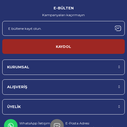
%100 orijinal ürün garantisi
Hızlı kargo ve güvenli ambalaj
E-BÜLTEN
Kampanyaları kaçırmayın
MÜŞTERİ DESTEĞİ
TÜRKİYE’NİN HER YERİNE
Profesyonel müşteri desteği
Sorunsuz teslimat
TOPTAN & PERAKENDE
KAYDOL
Toptan ve perakende satış imkanı
KURUMSAL
ALIŞVERİŞ
ÜYELİK
WhatsApp İletişim
E-Posta Adresi