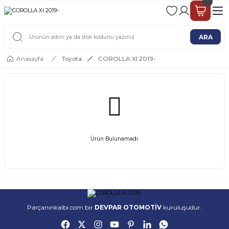
2 - 4 İŞ GÜNÜ İÇERİSİNDE KARGO
2500 TL ÜSTÜ ÜCRETSİZ KARGO
ARA
Anasayfa
Toyota
COROLLA XI 2019-
Ürün Bulunamadı.
Parçanınkalbi.com bir
DEVPAR OTOMOTİV
kuruluşudur.
ORİJİNAL ÜRÜN
KARGO & GÖNDERİM