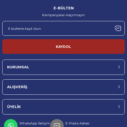
%100 orijinal ürün garantisi
Hızlı kargo ve güvenli ambalaj
E-BÜLTEN
Kampanyaları kaçırmayın
MÜŞTERİ DESTEĞİ
TÜRKİYE’NİN HER YERİNE
Profesyonel müşteri desteği
Sorunsuz teslimat
TOPTAN & PERAKENDE
KAYDOL
Toptan ve perakende satış imkanı
KURUMSAL
ALIŞVERİŞ
ÜYELİK
WhatsApp İletişim
E-Posta Adresi