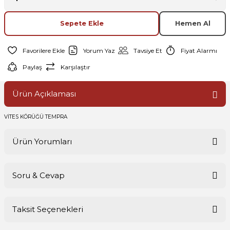
Sepete Ekle
Hemen Al
Yorum Yaz
Tavsiye Et
Fiyat Alarmı
Paylaş
Karşılaştır
Ürün Açıklaması
VİTES KÖRÜĞÜ TEMPRA
Ürün Yorumları
Soru & Cevap
Bu ürüne ilk yorumu siz yapın!
Taksit Seçenekleri
Yorum Yaz
Ürün hakkında henüz soru sorulmamış.