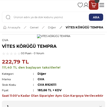
2 - 4 İŞ GÜNÜ İÇERİSİNDE KARGO
2500 TL ÜSTÜ ÜCRETSİZ KARGO
ARA
Anasayfa
Genel
Diğer
VİTES KÖRÜĞÜ TEMPRA
GVA
VİTES KÖRÜĞÜ TEMPRA
0.0 Puan - 0 Yorum
222,79 TL
111,40 TL den başlayan taksitlerle!
Kategori
Diğer
Marka
GVA
Stok Kodu
GVA 8926111
Fiyat
185,66 TL + KDV
Saat 11:00'a Kadar Olan Siparişler Aynı Gün Kargoya Verilecektir