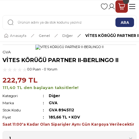
2 - 4 İŞ GÜNÜ İÇERİSİNDE KARGO
2500 TL ÜSTÜ ÜCRETSİZ KARGO
ARA
Anasayfa
Genel
Diğer
VİTES KÖRÜĞÜ PARTNER II
GVA
VİTES KÖRÜĞÜ PARTNER II-BERLINGO II
0.0 Puan - 0 Yorum
222,79 TL
111,40 TL den başlayan taksitlerle!
Kategori
Diğer
Marka
GVA
Stok Kodu
GVA 8945112
Fiyat
185,66 TL + KDV
Saat 11:00'a Kadar Olan Siparişler Aynı Gün Kargoya Verilecektir