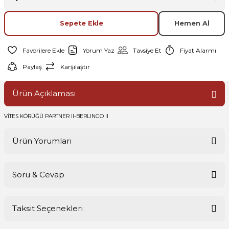
Sepete Ekle
Hemen Al
Yorum Yaz
Tavsiye Et
Fiyat Alarmı
Paylaş
Karşılaştır
Ürün Açıklaması
VİTES KÖRÜĞÜ PARTNER II-BERLINGO II
Ürün Yorumları
Soru & Cevap
Bu ürüne ilk yorumu siz yapın!
Taksit Seçenekleri
Yorum Yaz
Ürün hakkında henüz soru sorulmamış.