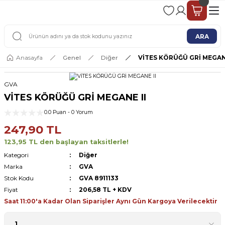
2 - 4 İŞ GÜNÜ İÇERİSİNDE KARGO
2500 TL ÜSTÜ ÜCRETSİZ KARGO
ARA
Anasayfa
Genel
Diğer
VİTES KÖRÜĞÜ GRİ MEGANE
GVA
VİTES KÖRÜĞÜ GRİ MEGANE II
0.0 Puan - 0 Yorum
247,90 TL
123,95 TL den başlayan taksitlerle!
Kategori
Diğer
Marka
GVA
Stok Kodu
GVA 8911133
Fiyat
206,58 TL + KDV
Saat 11:00'a Kadar Olan Siparişler Aynı Gün Kargoya Verilecektir