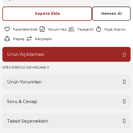
Sepete Ekle
Hemen Al
Yorum Yaz
Tavsiye Et
Fiyat Alarmı
Paylaş
Karşılaştır
Ürün Açıklaması
VİTES KÖRÜĞÜ GRİ MEGANE II
Ürün Yorumları
Soru & Cevap
Bu ürüne ilk yorumu siz yapın!
Taksit Seçenekleri
Yorum Yaz
Ürün hakkında henüz soru sorulmamış.