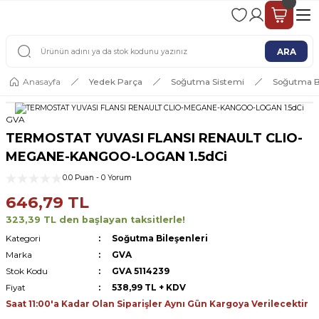
2 - 4 İŞ GÜNÜ İÇERİSİNDE KARGO
2500 TL ÜSTÜ ÜCRETSİZ KARGO
ARA
Anasayfa
Yedek Parça
Soğutma Sistemi
Soğutma Bi
GVA
TERMOSTAT YUVASI FLANSI RENAULT CLIO-
MEGANE-KANGOO-LOGAN 1.5dCi
0.0 Puan - 0 Yorum
646,79 TL
323,39 TL den başlayan taksitlerle!
Kategori
Soğutma Bileşenleri
Marka
GVA
Stok Kodu
GVA 5114239
Fiyat
538,99 TL + KDV
Saat 11:00'a Kadar Olan Siparişler Aynı Gün Kargoya Verilecektir