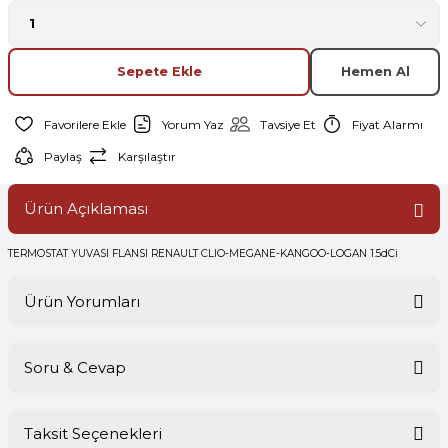
Sepete Ekle
Hemen Al
Yorum Yaz
Tavsiye Et
Fiyat Alarmı
Paylaş
Karşılaştır
Ürün Açıklaması
TERMOSTAT YUVASI FLANSI RENAULT CLIO-MEGANE-KANGOO-LOGAN 1.5dCi
Ürün Yorumları
Soru & Cevap
Bu ürüne ilk yorumu siz yapın!
Taksit Seçenekleri
Yorum Yaz
Ürün hakkında henüz soru sorulmamış.