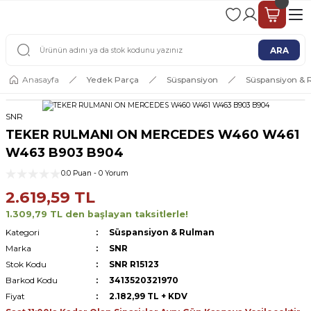
2 - 4 İŞ GÜNÜ İÇERİSİNDE KARGO
2500 TL ÜSTÜ ÜCRETSİZ KARGO
ARA
Anasayfa
Yedek Parça
Süspansiyon
Süspansiyon &
SNR
TEKER RULMANI ON MERCEDES W460 W461
W463 B903 B904
0.0 Puan - 0 Yorum
2.619,59 TL
1.309,79 TL den başlayan taksitlerle!
Kategori
Süspansiyon & Rulman
Marka
SNR
Stok Kodu
SNR R15123
Barkod Kodu
3413520321970
Fiyat
2.182,99 TL + KDV