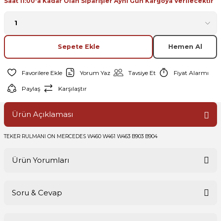
Saat 11:00'a Kadar Olan Siparişler Aynı Gün Kargoya Verilecektir
Sepete Ekle
Hemen Al
Yorum Yaz
Tavsiye Et
Fiyat Alarmı
Paylaş
Karşılaştır
Ürün Açıklaması
TEKER RULMANI ON MERCEDES W460 W461 W463 B903 B904
Ürün Yorumları
Soru & Cevap
Bu ürüne ilk yorumu siz yapın!