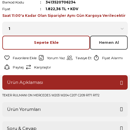
Barkod Kodu
3413520706234
Fiyat
1.822,36 TL + KDV
Saat 11:00'a Kadar Olan Siparişler Aynı Gün Kargoya Verilecektir
Sepete Ekle
Hemen Al
Yorum Yaz
Tavsiye Et
Fiyat Alarmı
Paylaş
Karşılaştır
Ürün Açıklaması
TEKER RULMANI ON MERCEDES W203 W204 C207 C209 R171 R172
Ürün Yorumları
Soru & Cevap