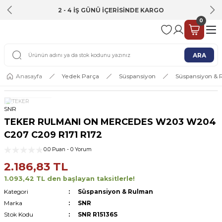
2 - 4 İŞ GÜNÜ İÇERİSİNDE KARGO
0
ARA
Anasayfa
Yedek Parça
Süspansiyon
Süspansiyon &
SNR
TEKER RULMANI ON MERCEDES W203 W204
C207 C209 R171 R172
0.0 Puan - 0 Yorum
2.186,83 TL
1.093,42 TL den başlayan taksitlerle!
Kategori
Süspansiyon & Rulman
Marka
SNR
Stok Kodu
SNR R15136S