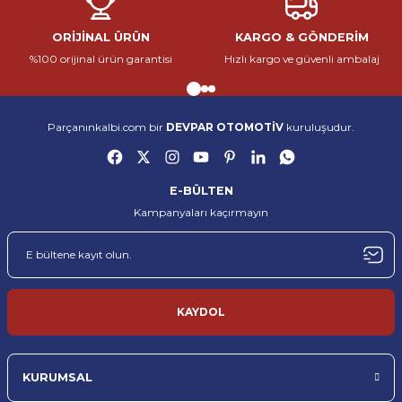
kadromuz ve güçlü tedarik ağımız sayesinde hem bireysel kullanıcıların
hem de servislerin tüm ihtiyaçlarına çözüm sunuyoruz.
ORİJİNAL ÜRÜN
KARGO & GÖNDERİM
Parçanınkalbi.com, otomotiv yedek parça sektöründe güvenilir, hızlı ve
%100 orijinal ürün garantisi
Hızlı kargo ve güvenli ambalaj
kaliteli hizmet sunmak amacıyla kurulmuş öncü bir e-ticaret
Gönder
platformudur. Her marka ve model araca uygun, %100 orijinal yedek
parçaları en uygun fiyatlarla müşterilerimize ulaştırıyoruz.
Yedek parçanın sadece bir ürün değil, aracın kalbi olduğuna inanıyoruz. Bu
Parçanınkalbi.com bir
DEVPAR OTOMOTİV
kuruluşudur.
nedenle her siparişi, bir aracın yeniden hayata dönmesine katkı sağlayacak
önemli bir adım olarak görüyoruz. Geniş ürün yelpazemiz, uzman
kadromuz ve güçlü tedarik ağımız sayesinde hem bireysel kullanıcıların
hem de servislerin tüm ihtiyaçlarına çözüm sunuyoruz.
E-BÜLTEN
Kampanyaları kaçırmayın
Parçanınkalbi.com, otomotiv yedek parça sektöründe güvenilir, hızlı ve
kaliteli hizmet sunmak amacıyla kurulmuş öncü bir e-ticaret
platformudur. Her marka ve model araca uygun, %100 orijinal yedek
parçaları en uygun fiyatlarla müşterilerimize ulaştırıyoruz.
Yedek parçanın sadece bir ürün değil, aracın kalbi olduğuna inanıyoruz. Bu
nedenle her siparişi, bir aracın yeniden hayata dönmesine katkı sağlayacak
KAYDOL
önemli bir adım olarak görüyoruz. Geniş ürün yelpazemiz, uzman
kadromuz ve güçlü tedarik ağımız sayesinde hem bireysel kullanıcıların
hem de servislerin tüm ihtiyaçlarına çözüm sunuyoruz.
KURUMSAL