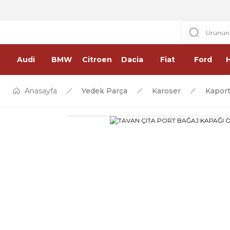
Audi
BMW
Citroen
Dacia
Fiat
Ford
Anasayfa
Yedek Parça
Karoser
Kaport