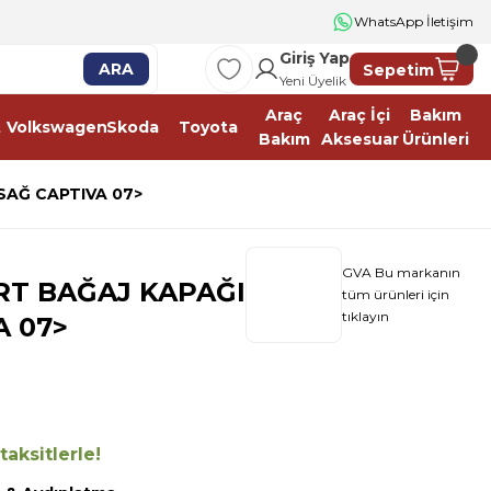
WhatsApp İletişim
Giriş Yap
ARA
Sepetim
Yeni Üyelik
Araç
Araç İçi
Bakım
t
Volkswagen
Skoda
Toyota
Bakım
Aksesuar
Ürünleri
SAĞ CAPTIVA 07>
GVA Bu markanın
RT BAĞAJ KAPAĞI
tüm ürünleri için
tıklayın
A 07>
aksitlerle!