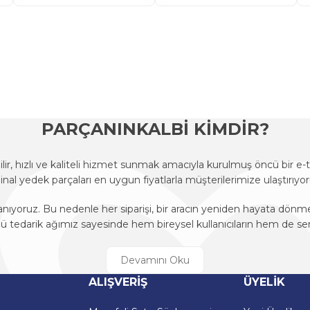
onularda yetersiz gördüğünüz noktaları öneri formunu kullanarak tarafımı
Ürün hakkında henüz soru sorulmamış.
Bu ürüne ilk yorumu siz yapın!
Sitemize ilk yorumu siz yapın!
Deneyimini Paylaş
Yorum Yaz
Soru Sor
PARÇANINKALBİ KİMDİR?
r, hızlı ve kaliteli hizmet sunmak amacıyla kurulmuş öncü bir 
ijinal yedek parçaları en uygun fiyatlarla müşterilerimize ulaştırıyor
anıyoruz. Bu nedenle her siparişi, bir aracın yeniden hayata dön
edarik ağımız sayesinde hem bireysel kullanıcıların hem de ser
r, hızlı ve kaliteli hizmet sunmak amacıyla kurulmuş öncü bir 
ijinal yedek parçaları en uygun fiyatlarla müşterilerimize ulaştırıyor
Gönder
ALIŞVERİŞ
ÜYELİK
anıyoruz. Bu nedenle her siparişi, bir aracın yeniden hayata dön