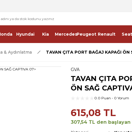
2 - 4 İŞ GÜNÜ İÇERİSİNDE KARGO
2500 TL ÜSTÜ ÜCRETSİZ KARGO
Honda
Hyundai
Kia
Mercedes
Peugeot
Renault
Sea
a & Aydınlatma
TAVAN ÇITA PORT BAĞAJ KAPAĞI ÖN 
GVA
TAVAN ÇITA PO
ÖN SAĞ CAPTIV
0.0 Puan - 0 Yorum
615,08 TL
307,54 TL den başlayan t