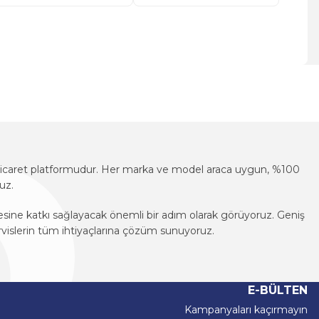
za iletebilirsiniz.
e-ticaret platformudur. Her marka ve model araca uygun, %100
uz.
mesine katkı sağlayacak önemli bir adım olarak görüyoruz. Geniş
vislerin tüm ihtiyaçlarına çözüm sunuyoruz.
e-ticaret platformudur. Her marka ve model araca uygun, %100
uz.
E-BÜLTEN
mesine katkı sağlayacak önemli bir adım olarak görüyoruz. Geniş
Kampanyaları kaçırmayın