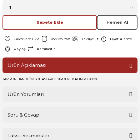
Sepete Ekle
Hemen Al
Yorum Yaz
Tavsiye Et
Fiyat Alarmı
Paylaş
Karşılaştır
Ürün Açıklaması
TAMPON BANDI ÖN SOL ASTARLI CITROEN BERLINGO 2008>
Ürün Yorumları
Soru & Cevap
Bu ürüne ilk yorumu siz yapın!
Taksit Seçenekleri
Yorum Yaz
Ürün hakkında henüz soru sorulmamış.