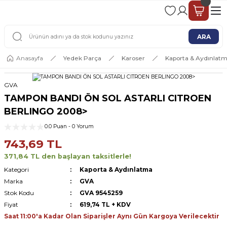
2 - 4 İŞ GÜNÜ İÇERİSİNDE KARGO
2500 TL ÜSTÜ ÜCRETSİZ KARGO
ARA
Anasayfa
Yedek Parça
Karoser
Kaporta & Aydınlat
GVA
TAMPON BANDI ÖN SOL ASTARLI CITROEN
BERLINGO 2008>
0.0 Puan - 0 Yorum
743,69 TL
371,84 TL den başlayan taksitlerle!
Kategori
Kaporta & Aydınlatma
Marka
GVA
Stok Kodu
GVA 9545259
Fiyat
619,74 TL + KDV
Saat 11:00'a Kadar Olan Siparişler Aynı Gün Kargoya Verilecektir