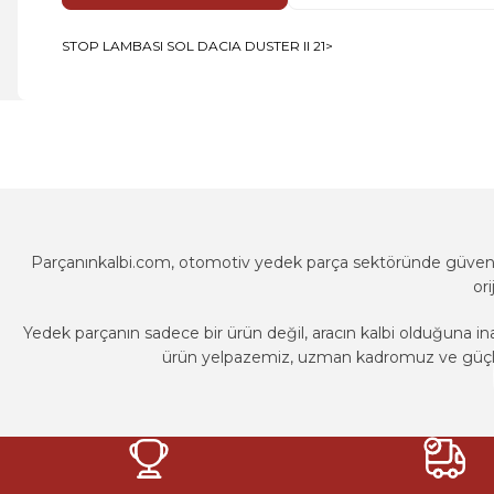
STOP LAMBASI SOL DACIA DUSTER II 21>
Bu ürünün fiyat bilgisi, resim, ürün açıklamalarında ve diğer k
Görüş ve önerileriniz için teşekkür ederiz.
Ürün resmi kalitesiz, bozuk veya görüntülenemiyor.
Ürün açıklamasında eksik bilgiler bulunuyor.
Ürün bilgilerinde hatalar bulunuyor.
Parçanınkalbi.com, otomotiv yedek parça sektöründe güvenili
Ürün fiyatı diğer sitelerden daha pahalı.
or
Bu ürüne benzer farklı alternatifler olmalı.
Yedek parçanın sadece bir ürün değil, aracın kalbi olduğuna in
ürün yelpazemiz, uzman kadromuz ve güçlü t
Parçanınkalbi.com, otomotiv yedek parça sektöründe güvenili
or
Yedek parçanın sadece bir ürün değil, aracın kalbi olduğuna in