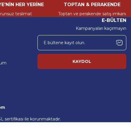
vislerin tüm ihtiyaçlarına çözüm sunuyoruz.
E’NİN HER YERİNE
TOPTAN & PERAKENDE
e-ticaret platformudur. Her marka ve model araca uygun, %100
runsuz teslimat
Toptan ve perakende satış imkanı
uz.
E-BÜLTEN
Kampanyaları kaçırmayın
mesine katkı sağlayacak önemli bir adım olarak görüyoruz. Geniş
vislerin tüm ihtiyaçlarına çözüm sunuyoruz.
KAYDOL
tum
om
L sertifikası ile korunmaktadır.