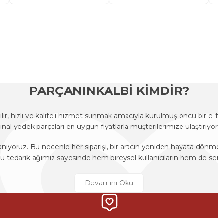
onularda yetersiz gördüğünüz noktaları öneri formunu kullanarak tarafımı
Ürün hakkında henüz soru sorulmamış.
Bu ürüne ilk yorumu siz yapın!
Sitemize ilk yorumu siz yapın!
Deneyimini Paylaş
Yorum Yaz
Soru Sor
PARÇANINKALBİ KİMDİR?
r, hızlı ve kaliteli hizmet sunmak amacıyla kurulmuş öncü bir 
ijinal yedek parçaları en uygun fiyatlarla müşterilerimize ulaştırıyor
anıyoruz. Bu nedenle her siparişi, bir aracın yeniden hayata dön
edarik ağımız sayesinde hem bireysel kullanıcıların hem de ser
r, hızlı ve kaliteli hizmet sunmak amacıyla kurulmuş öncü bir 
ijinal yedek parçaları en uygun fiyatlarla müşterilerimize ulaştırıyor
Gönder
anıyoruz. Bu nedenle her siparişi, bir aracın yeniden hayata dön