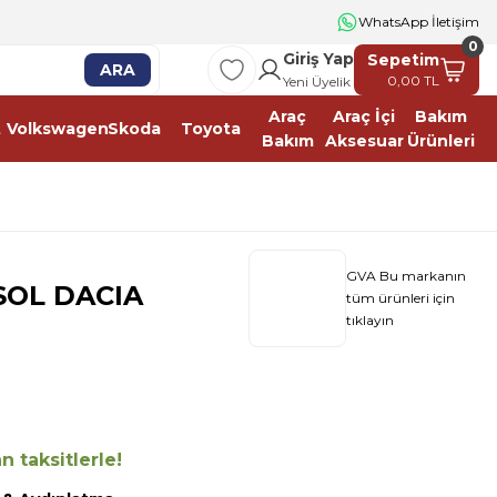
2500 TL ÜSTÜ ÜCRETSİZ KARGO
WhatsApp İletişim
0
Giriş Yap
Sepetim
ARA
0,00 TL
Yeni Üyelik
Araç
Araç İçi
Bakım
t
Volkswagen
Skoda
Toyota
Bakım
Aksesuar
Ürünleri
GVA Bu markanın
SOL DACIA
tüm ürünleri için
tıklayın
 taksitlerle!