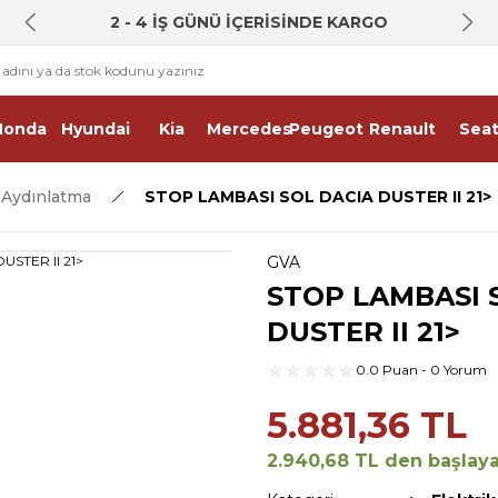
2 - 4 İŞ GÜNÜ İÇERİSİNDE KARGO
Honda
Hyundai
Kia
Mercedes
Peugeot
Renault
Sea
& Aydınlatma
STOP LAMBASI SOL DACIA DUSTER II 21>
GVA
STOP LAMBASI 
DUSTER II 21>
0.0 Puan - 0 Yorum
5.881,36 TL
2.940,68 TL den başlayan