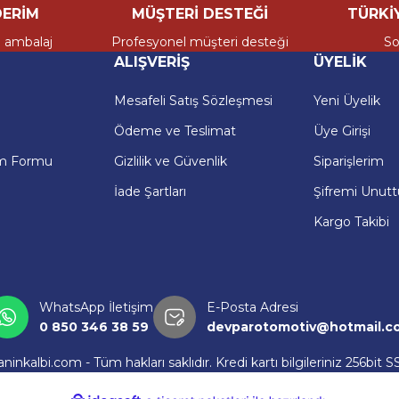
edarik ağımız sayesinde hem bireysel kullanıcıların hem de ser
ERİM
MÜŞTERİ DESTEĞİ
TÜRKİY
r, hızlı ve kaliteli hizmet sunmak amacıyla kurulmuş öncü bir 
i ambalaj
Profesyonel müşteri desteği
So
ijinal yedek parçaları en uygun fiyatlarla müşterilerimize ulaştırıyor
ALIŞVERİŞ
ÜYELİK
anıyoruz. Bu nedenle her siparişi, bir aracın yeniden hayata dön
Mesafeli Satış Sözleşmesi
Yeni Üyelik
edarik ağımız sayesinde hem bireysel kullanıcıların hem de ser
Ödeme ve Teslimat
Üye Girişi
im Formu
Gizlilik ve Güvenlik
Siparişlerim
İade Şartları
Şifremi Unut
Kargo Takibi
WhatsApp İletişim
E-Posta Adresi
0 850 346 38 59
devparotomotiv@hotmail.c
kalbi.com - Tüm hakları saklıdır. Kredi kartı bilgileriniz 256bit SS