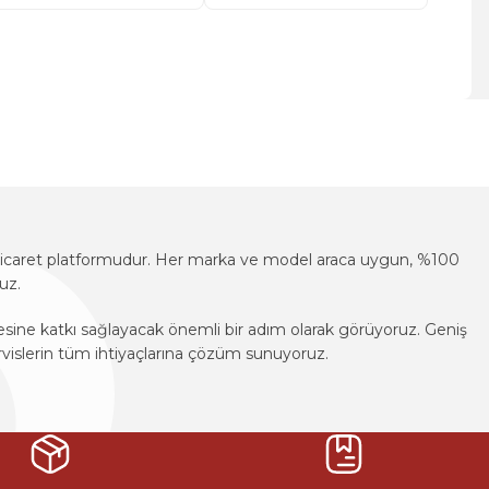
za iletebilirsiniz.
e-ticaret platformudur. Her marka ve model araca uygun, %100
uz.
mesine katkı sağlayacak önemli bir adım olarak görüyoruz. Geniş
vislerin tüm ihtiyaçlarına çözüm sunuyoruz.
e-ticaret platformudur. Her marka ve model araca uygun, %100
uz.
mesine katkı sağlayacak önemli bir adım olarak görüyoruz. Geniş