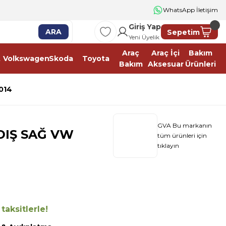
WhatsApp İletişim
Giriş Yap
ARA
Sepetim
Yeni Üyelik
Araç
Araç İçi
Bakım
t
Volkswagen
Skoda
Toyota
Bakım
Aksesuar
Ürünleri
014
GVA Bu markanın
DIŞ SAĞ VW
tüm ürünleri için
tıklayın
aksitlerle!