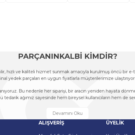
onularda yetersiz gördüğünüz noktaları öneri formunu kullanarak tarafımı
Ürün hakkında henüz soru sorulmamış.
Bu ürüne ilk yorumu siz yapın!
Sitemize ilk yorumu siz yapın!
Deneyimini Paylaş
Yorum Yaz
Soru Sor
PARÇANINKALBİ KİMDİR?
r, hızlı ve kaliteli hizmet sunmak amacıyla kurulmuş öncü bir 
ijinal yedek parçaları en uygun fiyatlarla müşterilerimize ulaştırıyor
anıyoruz. Bu nedenle her siparişi, bir aracın yeniden hayata dön
edarik ağımız sayesinde hem bireysel kullanıcıların hem de ser
r, hızlı ve kaliteli hizmet sunmak amacıyla kurulmuş öncü bir 
ijinal yedek parçaları en uygun fiyatlarla müşterilerimize ulaştırıyor
Gönder
ALIŞVERİŞ
ÜYELİK
anıyoruz. Bu nedenle her siparişi, bir aracın yeniden hayata dön