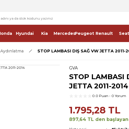
2 - 4 İŞ GÜNÜ İÇERİSİNDE KARGO
2500 TL ÜSTÜ ÜCRETSİZ KARGO
Honda
Hyundai
Kia
Mercedes
Peugeot
Renault
Sea
& Aydınlatma
STOP LAMBASI DIŞ SAĞ VW JETTA 2011-2
GVA
STOP LAMBASI 
JETTA 2011-2014
0.0 Puan - 0 Yorum
1.795,28 TL
897,64 TL den başlayan t