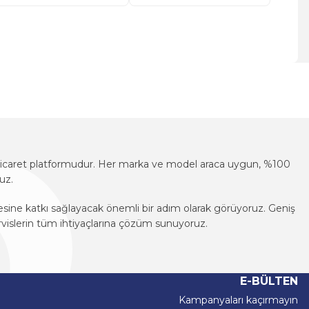
za iletebilirsiniz.
e-ticaret platformudur. Her marka ve model araca uygun, %100
uz.
mesine katkı sağlayacak önemli bir adım olarak görüyoruz. Geniş
vislerin tüm ihtiyaçlarına çözüm sunuyoruz.
e-ticaret platformudur. Her marka ve model araca uygun, %100
uz.
E-BÜLTEN
mesine katkı sağlayacak önemli bir adım olarak görüyoruz. Geniş
Kampanyaları kaçırmayın