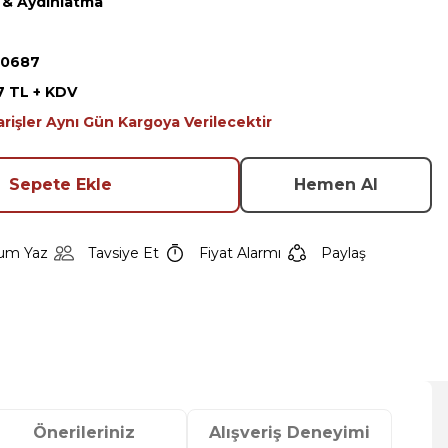
k & Aydınlatma
20687
7 TL + KDV
arişler Aynı Gün Kargoya Verilecektir
Sepete Ekle
Hemen Al
um Yaz
Tavsiye Et
Fiyat Alarmı
Paylaş
Önerileriniz
Alışveriş Deneyimi