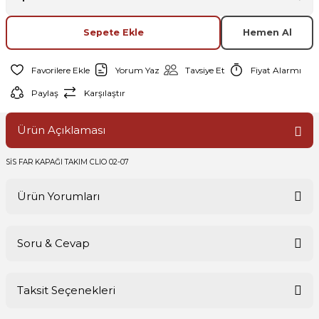
Sepete Ekle
Hemen Al
Yorum Yaz
Tavsiye Et
Fiyat Alarmı
Paylaş
Karşılaştır
Ürün Açıklaması
SİS FAR KAPAĞI TAKIM CLIO 02-07
Ürün Yorumları
Soru & Cevap
Bu ürüne ilk yorumu siz yapın!
Taksit Seçenekleri
Yorum Yaz
Ürün hakkında henüz soru sorulmamış.