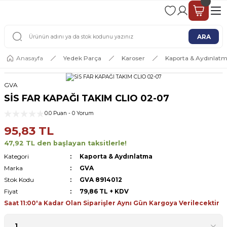
2 - 4 İŞ GÜNÜ İÇERİSİNDE KARGO
2500 TL ÜSTÜ ÜCRETSİZ KARGO
ARA
Anasayfa
Yedek Parça
Karoser
Kaporta & Aydınlat
GVA
SİS FAR KAPAĞI TAKIM CLIO 02-07
0.0 Puan - 0 Yorum
95,83 TL
47,92 TL den başlayan taksitlerle!
Kategori
Kaporta & Aydınlatma
Marka
GVA
Stok Kodu
GVA 8914012
Fiyat
79,86 TL + KDV
Saat 11:00'a Kadar Olan Siparişler Aynı Gün Kargoya Verilecektir