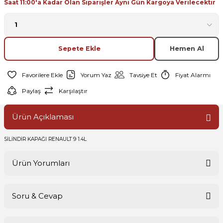
Saat 11:00'a Kadar Olan Siparişler Aynı Gün Kargoya Verilecektir
Sepete Ekle
Hemen Al
Yorum Yaz
Tavsiye Et
Fiyat Alarmı
Paylaş
Karşılaştır
Ürün Açıklaması
SİLİNDİR KAPAĞI RENAULT 9 1.4L
Ürün Yorumları
Soru & Cevap
Bu ürüne ilk yorumu siz yapın!