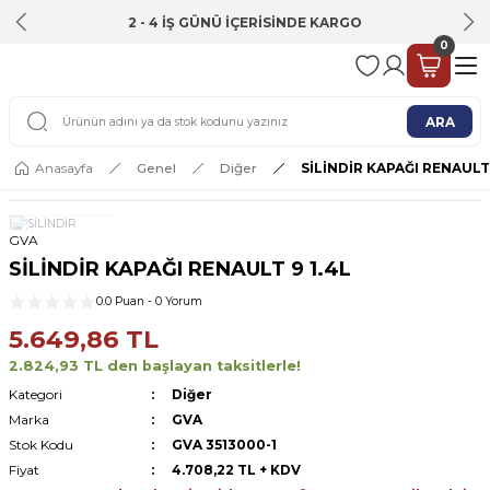
2 - 4 İŞ GÜNÜ İÇERİSİNDE KARGO
0
ARA
Anasayfa
Genel
Diğer
SİLİNDİR KAPAĞI RENAULT 
GVA
SİLİNDİR KAPAĞI RENAULT 9 1.4L
0.0 Puan - 0 Yorum
5.649,86 TL
2.824,93 TL den başlayan taksitlerle!
Kategori
Diğer
Marka
GVA
Stok Kodu
GVA 3513000-1
Fiyat
4.708,22 TL + KDV