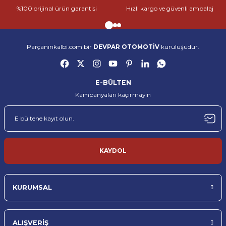
%100 orijinal ürün garantisi
Hızlı kargo ve güvenli ambalaj
kaliteli hizmet sunmak amacıyla kurulmuş öncü bir e-ticaret
Gönder
platformudur. Her marka ve model araca uygun, %100 orijinal yedek
parçaları en uygun fiyatlarla müşterilerimize ulaştırıyoruz.
Yedek parçanın sadece bir ürün değil, aracın kalbi olduğuna inanıyoruz. Bu
Parçanınkalbi.com bir
DEVPAR OTOMOTİV
kuruluşudur.
nedenle her siparişi, bir aracın yeniden hayata dönmesine katkı sağlayacak
önemli bir adım olarak görüyoruz. Geniş ürün yelpazemiz, uzman
kadromuz ve güçlü tedarik ağımız sayesinde hem bireysel kullanıcıların
hem de servislerin tüm ihtiyaçlarına çözüm sunuyoruz.
E-BÜLTEN
Kampanyaları kaçırmayın
Parçanınkalbi.com, otomotiv yedek parça sektöründe güvenilir, hızlı ve
kaliteli hizmet sunmak amacıyla kurulmuş öncü bir e-ticaret
platformudur. Her marka ve model araca uygun, %100 orijinal yedek
parçaları en uygun fiyatlarla müşterilerimize ulaştırıyoruz.
Yedek parçanın sadece bir ürün değil, aracın kalbi olduğuna inanıyoruz. Bu
nedenle her siparişi, bir aracın yeniden hayata dönmesine katkı sağlayacak
KAYDOL
önemli bir adım olarak görüyoruz. Geniş ürün yelpazemiz, uzman
kadromuz ve güçlü tedarik ağımız sayesinde hem bireysel kullanıcıların
hem de servislerin tüm ihtiyaçlarına çözüm sunuyoruz.
KURUMSAL
ALIŞVERİŞ