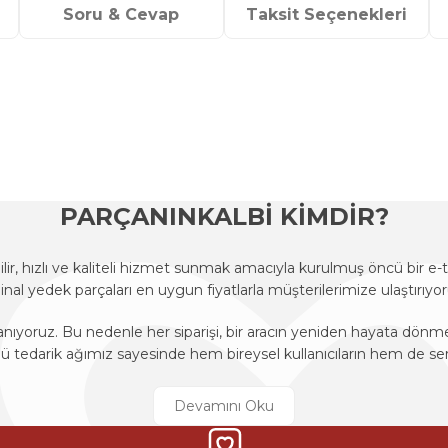
Soru & Cevap
Taksit Seçenekleri
onularda yetersiz gördüğünüz noktaları öneri formunu kullanarak tarafımı
Ürün hakkında henüz soru sorulmamış.
Bu ürüne ilk yorumu siz yapın!
Sitemize ilk yorumu siz yapın!
Deneyimini Paylaş
Yorum Yaz
Soru Sor
PARÇANINKALBİ KİMDİR?
r, hızlı ve kaliteli hizmet sunmak amacıyla kurulmuş öncü bir 
ijinal yedek parçaları en uygun fiyatlarla müşterilerimize ulaştırıyor
anıyoruz. Bu nedenle her siparişi, bir aracın yeniden hayata dön
edarik ağımız sayesinde hem bireysel kullanıcıların hem de ser
r, hızlı ve kaliteli hizmet sunmak amacıyla kurulmuş öncü bir 
ijinal yedek parçaları en uygun fiyatlarla müşterilerimize ulaştırıyor
Gönder