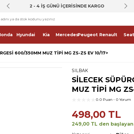
2 - 4 İŞ GÜNÜ İÇERİSİNDE KARGO
Honda
Hyundai
Kia
Mercedes
Peugeot
Renault
Sea
RGESİ 600/350MM MUZ TİPİ MG ZS-ZS EV 10/17>
SILBAK
SİLECEK SÜPÜR
MUZ TİPİ MG ZS-
0.0 Puan - 0 Yorum
498,00 TL
249,00 TL den başlayan t