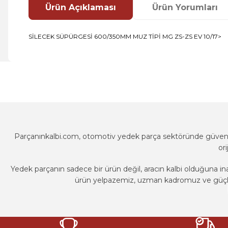
Ürün Açıklaması
Ürün Yorumları
SİLECEK SÜPÜRGESİ 600/350MM MUZ TİPİ MG ZS-ZS EV 10/17>
Bu ürünün fiyat bilgisi, resim, ürün açıklamalarında ve diğer k
Görüş ve önerileriniz için teşekkür ederiz.
Ürün resmi kalitesiz, bozuk veya görüntülenemiyor.
Ürün açıklamasında eksik bilgiler bulunuyor.
Ürün bilgilerinde hatalar bulunuyor.
Parçanınkalbi.com, otomotiv yedek parça sektöründe güvenili
Ürün fiyatı diğer sitelerden daha pahalı.
or
Bu ürüne benzer farklı alternatifler olmalı.
Yedek parçanın sadece bir ürün değil, aracın kalbi olduğuna in
ürün yelpazemiz, uzman kadromuz ve güçlü t
Parçanınkalbi.com, otomotiv yedek parça sektöründe güvenili
or