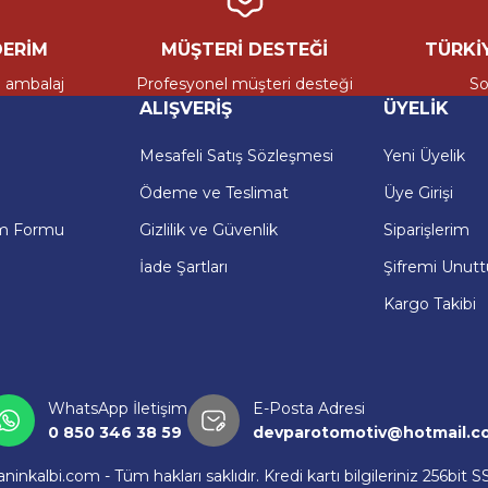
anıyoruz. Bu nedenle her siparişi, bir aracın yeniden hayata dön
edarik ağımız sayesinde hem bireysel kullanıcıların hem de ser
ERİM
MÜŞTERİ DESTEĞİ
TÜRKİY
r, hızlı ve kaliteli hizmet sunmak amacıyla kurulmuş öncü bir 
i ambalaj
Profesyonel müşteri desteği
So
ijinal yedek parçaları en uygun fiyatlarla müşterilerimize ulaştırıyor
ALIŞVERİŞ
ÜYELİK
anıyoruz. Bu nedenle her siparişi, bir aracın yeniden hayata dön
Mesafeli Satış Sözleşmesi
Yeni Üyelik
edarik ağımız sayesinde hem bireysel kullanıcıların hem de ser
Ödeme ve Teslimat
Üye Girişi
im Formu
Gizlilik ve Güvenlik
Siparişlerim
İade Şartları
Şifremi Unut
Kargo Takibi
WhatsApp İletişim
E-Posta Adresi
0 850 346 38 59
devparotomotiv@hotmail.c
kalbi.com - Tüm hakları saklıdır. Kredi kartı bilgileriniz 256bit SS