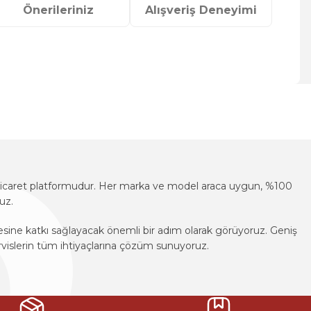
Önerileriniz
Alışveriş Deneyimi
za iletebilirsiniz.
e-ticaret platformudur. Her marka ve model araca uygun, %100
uz.
mesine katkı sağlayacak önemli bir adım olarak görüyoruz. Geniş
vislerin tüm ihtiyaçlarına çözüm sunuyoruz.
e-ticaret platformudur. Her marka ve model araca uygun, %100
uz.