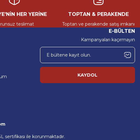
mesine katkı sağlayacak önemli bir adım olarak görüyoruz. Geniş
vislerin tüm ihtiyaçlarına çözüm sunuyoruz.
E’NİN HER YERİNE
TOPTAN & PERAKENDE
e-ticaret platformudur. Her marka ve model araca uygun, %100
runsuz teslimat
Toptan ve perakende satış imkanı
uz.
E-BÜLTEN
Kampanyaları kaçırmayın
mesine katkı sağlayacak önemli bir adım olarak görüyoruz. Geniş
vislerin tüm ihtiyaçlarına çözüm sunuyoruz.
KAYDOL
tum
om
L sertifikası ile korunmaktadır.