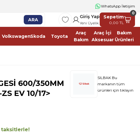
2500 TL ÜSTÜ ÜCRETSİZ KARGO
WhatsApp İletişim
0
Giriş Yap
Sepetim
ARA
0,00 TL
Yeni Üyelik
Araç
Araç İçi
Bakım
t
Volkswagen
Skoda
Toyota
Bakım
Aksesuar
Ürünleri
SILBAK Bu
GESİ 600/350MM
markanın tüm
ürünleri için tıklayın
ZS EV 10/17>
aksitlerle!