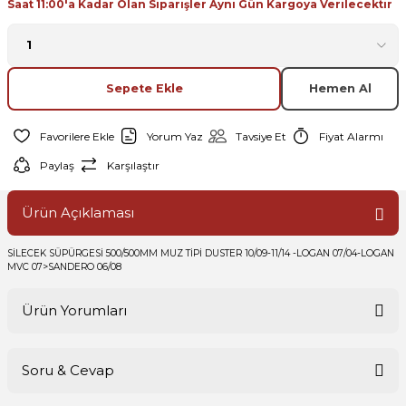
Saat 11:00'a Kadar Olan Siparişler Aynı Gün Kargoya Verilecektir
Sepete Ekle
Hemen Al
Yorum Yaz
Tavsiye Et
Fiyat Alarmı
Paylaş
Karşılaştır
Ürün Açıklaması
SİLECEK SÜPÜRGESİ 500/500MM MUZ TİPİ DUSTER 10/09-11/14 -LOGAN 07/04-LOGAN
MVC 07>SANDERO 06/08
Ürün Yorumları
Soru & Cevap
Bu ürüne ilk yorumu siz yapın!