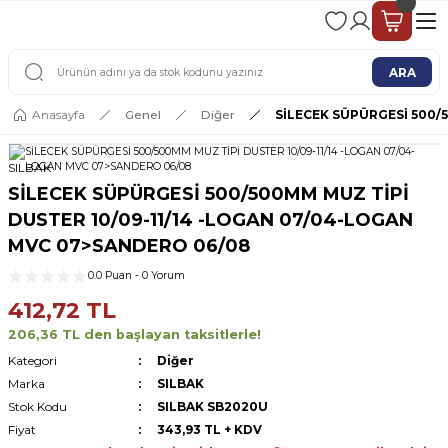
2 - 4 İŞ GÜNÜ İÇERİSİNDE KARGO
2500 TL ÜSTÜ ÜCRETSİZ KARGO
ARA
Anasayfa
Genel
Diğer
SİLECEK SÜPÜRGESİ 500/
SILBAK
SİLECEK SÜPÜRGESİ 500/500MM MUZ TİPİ
DUSTER 10/09-11/14 -LOGAN 07/04-LOGAN
MVC 07>SANDERO 06/08
0.0 Puan - 0 Yorum
412,72 TL
206,36 TL den başlayan taksitlerle!
Kategori
Diğer
Marka
SILBAK
Stok Kodu
SILBAK SB2020U
Fiyat
343,93 TL + KDV