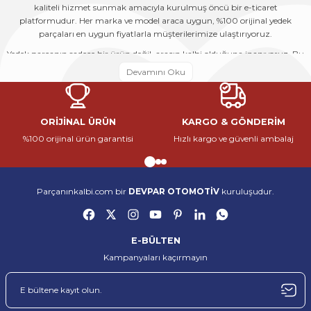
kaliteli hizmet sunmak amacıyla kurulmuş öncü bir e-ticaret
Deneyimini Paylaş
Ürün bilgilerinde hatalar bulunuyor.
platformudur. Her marka ve model araca uygun, %100 orijinal yedek
parçaları en uygun fiyatlarla müşterilerimize ulaştırıyoruz.
Ürün fiyatı diğer sitelerden daha pahalı.
Yedek parçanın sadece bir ürün değil, aracın kalbi olduğuna inanıyoruz. Bu
Bu ürüne benzer farklı alternatifler olmalı.
nedenle her siparişi, bir aracın yeniden hayata dönmesine katkı sağlayacak
önemli bir adım olarak görüyoruz. Geniş ürün yelpazemiz, uzman
kadromuz ve güçlü tedarik ağımız sayesinde hem bireysel kullanıcıların
hem de servislerin tüm ihtiyaçlarına çözüm sunuyoruz.
ORİJİNAL ÜRÜN
KARGO & GÖNDERİM
Parçanınkalbi.com, otomotiv yedek parça sektöründe güvenilir, hızlı ve
%100 orijinal ürün garantisi
Hızlı kargo ve güvenli ambalaj
kaliteli hizmet sunmak amacıyla kurulmuş öncü bir e-ticaret
Gönder
platformudur. Her marka ve model araca uygun, %100 orijinal yedek
parçaları en uygun fiyatlarla müşterilerimize ulaştırıyoruz.
Yedek parçanın sadece bir ürün değil, aracın kalbi olduğuna inanıyoruz. Bu
Parçanınkalbi.com bir
DEVPAR OTOMOTİV
kuruluşudur.
nedenle her siparişi, bir aracın yeniden hayata dönmesine katkı sağlayacak
önemli bir adım olarak görüyoruz. Geniş ürün yelpazemiz, uzman
kadromuz ve güçlü tedarik ağımız sayesinde hem bireysel kullanıcıların
hem de servislerin tüm ihtiyaçlarına çözüm sunuyoruz.
E-BÜLTEN
Kampanyaları kaçırmayın
Parçanınkalbi.com, otomotiv yedek parça sektöründe güvenilir, hızlı ve
kaliteli hizmet sunmak amacıyla kurulmuş öncü bir e-ticaret
platformudur. Her marka ve model araca uygun, %100 orijinal yedek
parçaları en uygun fiyatlarla müşterilerimize ulaştırıyoruz.