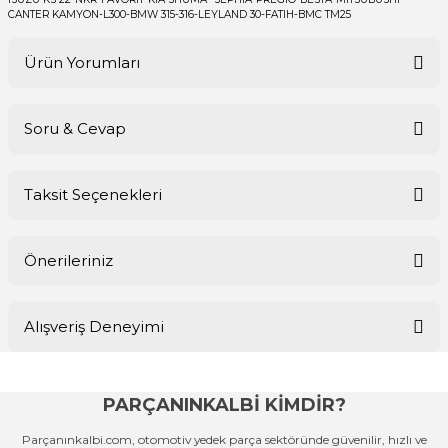
CANTER KAMYON-L300-BMW 315-316-LEYLAND 30-FATIH-BMC TM25
Ürün Yorumları
Soru & Cevap
Bu ürüne ilk yorumu siz yapın!
Taksit Seçenekleri
Yorum Yaz
Ürün hakkında henüz soru sorulmamış.
Önerileriniz
Soru Sor
Bu ürünün fiyat bilgisi, resim, ürün açıklamalarında ve diğer
Alışveriş Deneyimi
konularda yetersiz gördüğünüz noktaları öneri formunu kullanarak
tarafımıza iletebilirsiniz.
Görüş ve önerileriniz için teşekkür ederiz.
PARÇANINKALBİ KİMDİR?
Sitemize ilk yorumu siz yapın!
Ürün resmi kalitesiz, bozuk veya görüntülenemiyor.
Parçanınkalbi.com, otomotiv yedek parça sektöründe güvenilir, hızlı ve
Ürün açıklamasında eksik bilgiler bulunuyor.