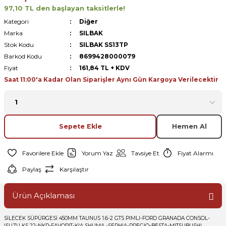
97,10 TL den başlayan taksitlerle!
Kategori
Diğer
Marka
SILBAK
Stok Kodu
SILBAK SS13TP
Barkod Kodu
8699428000079
Fiyat
161,84 TL + KDV
Saat 11:00'a Kadar Olan Siparişler Aynı Gün Kargoya Verilecektir
Sepete Ekle
Hemen Al
Yorum Yaz
Tavsiye Et
Fiyat Alarmı
Paylaş
Karşılaştır
Ürün Açıklaması
SİLECEK SÜPÜRGESİ 450MM TAUNUS 1.6-2 GTS PIMLI-FORD GRANADA CONSOL-
ISUZU KS 22-NKR-FAVORIT-KIA SHUMA -SEPHIA-PREGIO-BESTA-MITSUBUSHI