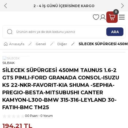
2 - 4 İŞ GÜNÜ İÇERİSİNDE KARGO
0
ARA
Anasayfa
Genel
Diğer
SİLECEK SÜPÜRGESİ 450M
SILBAK
SİLECEK SÜPÜRGESİ 450MM TAUNUS 1.6-2
GTS PIMLI-FORD GRANADA CONSOL-ISUZU
KS 22-NKR-FAVORIT-KIA SHUMA -SEPHIA-
PREGIO-BESTA-MITSUBUSHI CANTER
KAMYON-L300-BMW 315-316-LEYLAND 30-
FATIH-BMC TM25
0.0 Puan - 0 Yorum
194,21 TL