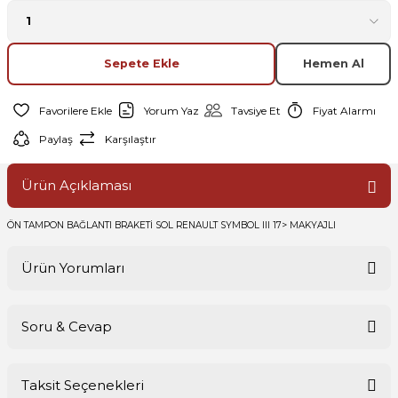
Sepete Ekle
Hemen Al
Yorum Yaz
Tavsiye Et
Fiyat Alarmı
Paylaş
Karşılaştır
Ürün Açıklaması
ÖN TAMPON BAĞLANTI BRAKETİ SOL RENAULT SYMBOL III 17> MAKYAJLI
Ürün Yorumları
Soru & Cevap
Bu ürüne ilk yorumu siz yapın!
Taksit Seçenekleri
Yorum Yaz
Ürün hakkında henüz soru sorulmamış.