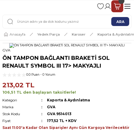
2 - 4 İŞ GÜNÜ İÇERİSİNDE KARGO
2500 TL ÜSTÜ ÜCRETSİZ KARGO
ARA
Anasayfa
Yedek Parça
Karoser
Kaporta & Aydınlat
GVA
ÖN TAMPON BAĞLANTI BRAKETİ SOL
RENAULT SYMBOL III 17> MAKYAJLI
0.0 Puan - 0 Yorum
213,02 TL
106,51 TL den başlayan taksitlerle!
Kategori
Kaporta & Aydınlatma
Marka
GVA
Stok Kodu
GVA 9514013
Fiyat
177,52 TL + KDV
Saat 11:00'a Kadar Olan Siparişler Aynı Gün Kargoya Verilecektir