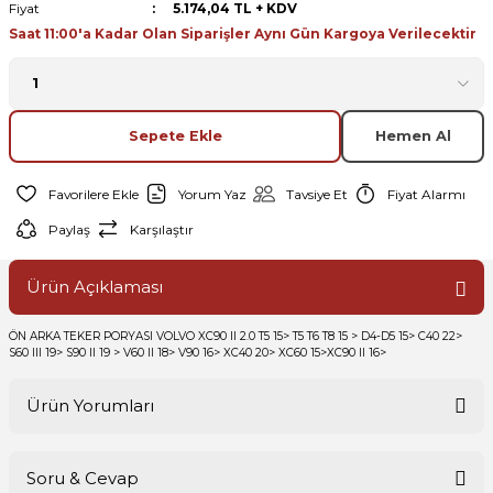
Fiyat
5.174,04 TL + KDV
Saat 11:00'a Kadar Olan Siparişler Aynı Gün Kargoya Verilecektir
Sepete Ekle
Hemen Al
Yorum Yaz
Tavsiye Et
Fiyat Alarmı
Paylaş
Karşılaştır
Ürün Açıklaması
ÖN ARKA TEKER PORYASI VOLVO XC90 II 2.0 T5 15> T5 T6 T8 15 > D4-D5 15> C40 22>
S60 III 19> S90 II 19 > V60 II 18> V90 16> XC40 20> XC60 15>XC90 II 16>
Ürün Yorumları
Soru & Cevap
Bu ürüne ilk yorumu siz yapın!