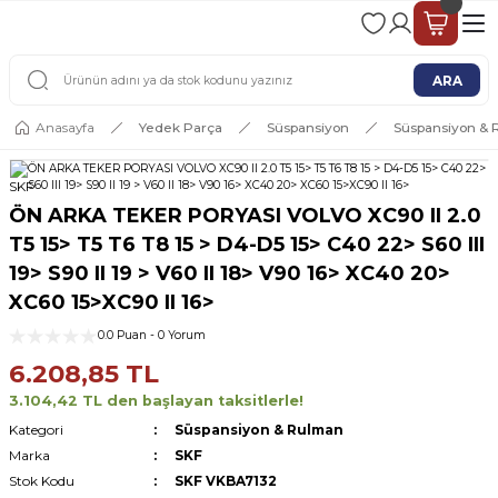
2 - 4 İŞ GÜNÜ İÇERİSİNDE KARGO
2500 TL ÜSTÜ ÜCRETSİZ KARGO
ARA
Anasayfa
Yedek Parça
Süspansiyon
Süspansiyon &
SKF
ÖN ARKA TEKER PORYASI VOLVO XC90 II 2.0
T5 15> T5 T6 T8 15 > D4-D5 15> C40 22> S60 III
19> S90 II 19 > V60 II 18> V90 16> XC40 20>
XC60 15>XC90 II 16>
0.0 Puan - 0 Yorum
6.208,85 TL
3.104,42 TL den başlayan taksitlerle!
Kategori
Süspansiyon & Rulman
Marka
SKF
Stok Kodu
SKF VKBA7132