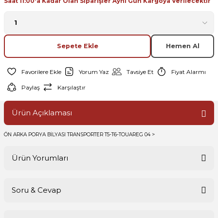
Saat 11:00'a Kadar Olan Siparişler Aynı Gün Kargoya Verilecektir
Sepete Ekle
Hemen Al
Yorum Yaz
Tavsiye Et
Fiyat Alarmı
Paylaş
Karşılaştır
Ürün Açıklaması
ÖN ARKA PORYA BİLYASI TRANSPORTER T5-T6-TOUAREG 04 >
Ürün Yorumları
Soru & Cevap
Bu ürüne ilk yorumu siz yapın!