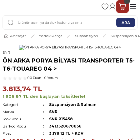
2 - 4 İŞ GÜNÜ İÇERİSİNDE KARGO
2500 TL ÜSTÜ ÜCRETSİZ KARGO
ARA
Anasayfa
Yedek Parça
Süspansiyon
Süspansiyon &
SNR
ÖN ARKA PORYA BİLYASI TRANSPORTER T5-
T6-TOUAREG 04 >
0.0 Puan - 0 Yorum
3.813,74 TL
1.906,87 TL den başlayan taksitlerle!
Kategori
Süspansiyon & Rulman
Marka
SNR
Stok Kodu
SNR R15458
Barkod Kodu
3413520670856
Fiyat
3.178,12 TL + KDV