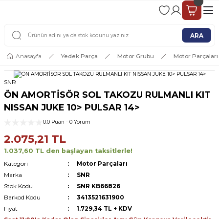
2 - 4 İŞ GÜNÜ İÇERİSİNDE KARGO
2500 TL ÜSTÜ ÜCRETSİZ KARGO
ARA
Anasayfa
Yedek Parça
Motor Grubu
Motor Parçaları
SNR
ÖN AMORTİSÖR SOL TAKOZU RULMANLI KIT
NISSAN JUKE 10> PULSAR 14>
0.0 Puan - 0 Yorum
2.075,21 TL
1.037,60 TL den başlayan taksitlerle!
Kategori
Motor Parçaları
Marka
SNR
Stok Kodu
SNR KB66826
Barkod Kodu
3413521631900
Fiyat
1.729,34 TL + KDV