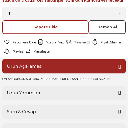
Saat 11:00'a Kadar Olan Siparişler Aynı Gün Kargoya Verilecektir
Sepete Ekle
Hemen Al
Yorum Yaz
Tavsiye Et
Fiyat Alarmı
Paylaş
Karşılaştır
Ürün Açıklaması
ÖN AMORTİSÖR SOL TAKOZU RULMANLI KIT NISSAN JUKE 10> PULSAR 14>
Ürün Yorumları
Soru & Cevap
Bu ürüne ilk yorumu siz yapın!