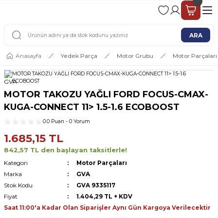
2 - 4 İŞ GÜNÜ İÇERİSİNDE KARGO
2500 TL ÜSTÜ ÜCRETSİZ KARGO
ARA
Anasayfa
Yedek Parça
Motor Grubu
Motor Parçaları
GVA
MOTOR TAKOZU YAĞLI FORD FOCUS-CMAX-
KUGA-CONNECT 11> 1.5-1.6 ECOBOOST
0.0 Puan - 0 Yorum
1.685,15 TL
842,57 TL den başlayan taksitlerle!
Kategori
Motor Parçaları
Marka
GVA
Stok Kodu
GVA 9335117
Fiyat
1.404,29 TL + KDV
Saat 11:00'a Kadar Olan Siparişler Aynı Gün Kargoya Verilecektir