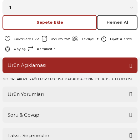
Sepete Ekle
Hemen Al
Yorum Yaz
Tavsiye Et
Fiyat Alarmı
Paylaş
Karşılaştır
Ürün Açıklaması
MOTOR TAKOZU YAĞLI FORD FOCUS-CMAX-KUGA-CONNECT 11> 1.5-1.6 ECOBOOST
Ürün Yorumları
Soru & Cevap
Bu ürüne ilk yorumu siz yapın!
Taksit Seçenekleri
Yorum Yaz
Ürün hakkında henüz soru sorulmamış.