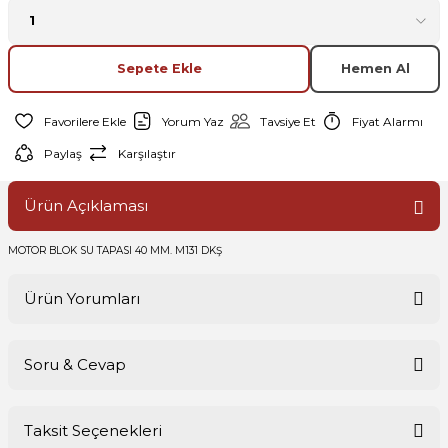
Sepete Ekle
Hemen Al
Yorum Yaz
Tavsiye Et
Fiyat Alarmı
Paylaş
Karşılaştır
Ürün Açıklaması
MOTOR BLOK SU TAPASI 40 MM. M131 DKŞ
Ürün Yorumları
Soru & Cevap
Bu ürüne ilk yorumu siz yapın!
Taksit Seçenekleri
Yorum Yaz
Ürün hakkında henüz soru sorulmamış.