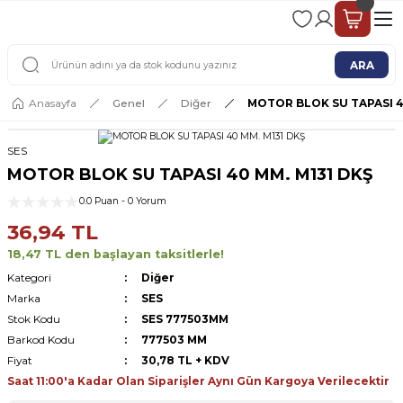
2 - 4 İŞ GÜNÜ İÇERİSİNDE KARGO
2500 TL ÜSTÜ ÜCRETSİZ KARGO
ARA
Anasayfa
Genel
Diğer
MOTOR BLOK SU TAPASI 4
SES
MOTOR BLOK SU TAPASI 40 MM. M131 DKŞ
0.0 Puan - 0 Yorum
36,94 TL
18,47 TL den başlayan taksitlerle!
Kategori
Diğer
Marka
SES
Stok Kodu
SES 777503MM
Barkod Kodu
777503 MM
Fiyat
30,78 TL + KDV
Saat 11:00'a Kadar Olan Siparişler Aynı Gün Kargoya Verilecektir