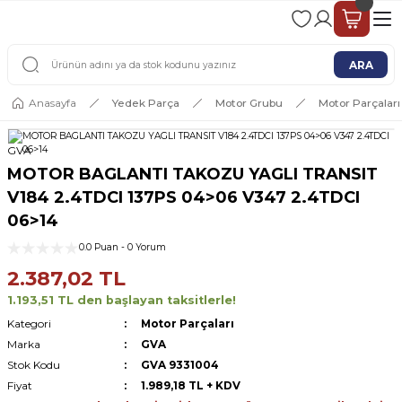
2 - 4 İŞ GÜNÜ İÇERİSİNDE KARGO
2500 TL ÜSTÜ ÜCRETSİZ KARGO
ARA
Anasayfa
Yedek Parça
Motor Grubu
Motor Parçaları
GVA
MOTOR BAGLANTI TAKOZU YAGLI TRANSIT
V184 2.4TDCI 137PS 04>06 V347 2.4TDCI
06>14
0.0 Puan - 0 Yorum
2.387,02 TL
1.193,51 TL den başlayan taksitlerle!
Kategori
Motor Parçaları
Marka
GVA
Stok Kodu
GVA 9331004
Fiyat
1.989,18 TL + KDV