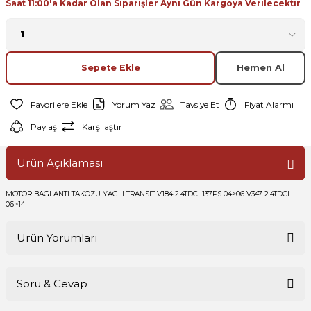
Saat 11:00'a Kadar Olan Siparişler Aynı Gün Kargoya Verilecektir
Sepete Ekle
Hemen Al
Yorum Yaz
Tavsiye Et
Fiyat Alarmı
Paylaş
Karşılaştır
Ürün Açıklaması
MOTOR BAGLANTI TAKOZU YAGLI TRANSIT V184 2.4TDCI 137PS 04>06 V347 2.4TDCI
06>14
Ürün Yorumları
Soru & Cevap
Bu ürüne ilk yorumu siz yapın!