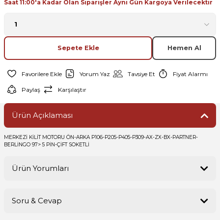
Saat 11:00'a Kadar Olan Siparişler Aynı Gün Kargoya Verilecektir
Sepete Ekle
Hemen Al
Yorum Yaz
Tavsiye Et
Fiyat Alarmı
Paylaş
Karşılaştır
Ürün Açıklaması
MERKEZİ KİLİT MOTORU ÖN-ARKA P106-P205-P405-P309-AX-ZX-BX-PARTNER-
BERLİNGO 97> 5 PİN-ÇİFT SOKETLİ
Ürün Yorumları
Soru & Cevap
Bu ürüne ilk yorumu siz yapın!