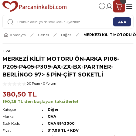
2 - 4 İŞ GÜNÜ İÇERİSİNDE KARGO
2500 TL ÜSTÜ ÜCRETSİZ KARGO
ARA
Anasayfa
Genel
Diğer
MERKEZİ KİLİT MOTORU Ö
GVA
MERKEZİ KİLİT MOTORU ÖN-ARKA P106-
P205-P405-P309-AX-ZX-BX-PARTNER-
BERLİNGO 97> 5 PİN-ÇİFT SOKETLİ
0.0 Puan - 0 Yorum
380,50 TL
190,25 TL den başlayan taksitlerle!
Kategori
Diğer
Marka
GVA
Stok Kodu
GVA 8143000
Fiyat
317,08 TL + KDV