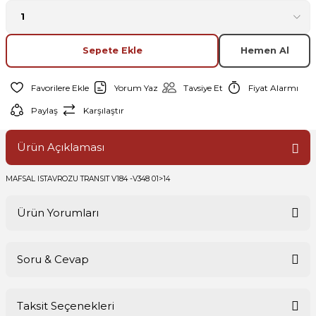
Sepete Ekle
Hemen Al
Yorum Yaz
Tavsiye Et
Fiyat Alarmı
Paylaş
Karşılaştır
Ürün Açıklaması
MAFSAL ISTAVROZU TRANSIT V184 -V348 01>14
Ürün Yorumları
Soru & Cevap
Bu ürüne ilk yorumu siz yapın!
Taksit Seçenekleri
Yorum Yaz
Ürün hakkında henüz soru sorulmamış.