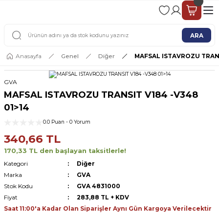
2 - 4 İŞ GÜNÜ İÇERİSİNDE KARGO
2500 TL ÜSTÜ ÜCRETSİZ KARGO
ARA
Anasayfa
Genel
Diğer
MAFSAL ISTAVROZU TRANS
GVA
MAFSAL ISTAVROZU TRANSIT V184 -V348
01>14
0.0 Puan - 0 Yorum
340,66 TL
170,33 TL den başlayan taksitlerle!
Kategori
Diğer
Marka
GVA
Stok Kodu
GVA 4831000
Fiyat
283,88 TL + KDV
Saat 11:00'a Kadar Olan Siparişler Aynı Gün Kargoya Verilecektir