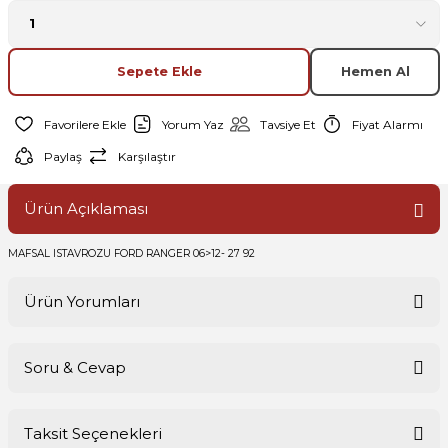
Sepete Ekle
Hemen Al
Yorum Yaz
Tavsiye Et
Fiyat Alarmı
Paylaş
Karşılaştır
Ürün Açıklaması
MAFSAL ISTAVROZU FORD RANGER 06>12- 27 92
Ürün Yorumları
Soru & Cevap
Bu ürüne ilk yorumu siz yapın!
Taksit Seçenekleri
Yorum Yaz
Ürün hakkında henüz soru sorulmamış.