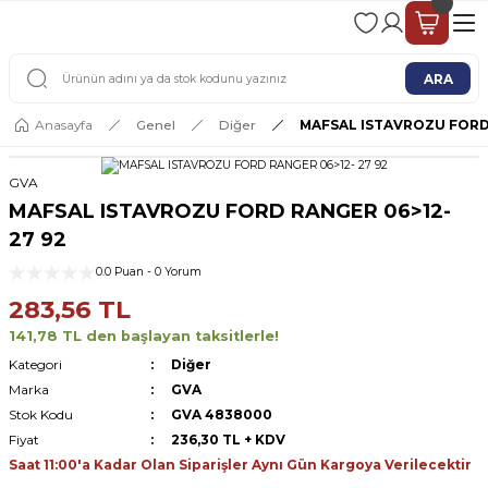
2 - 4 İŞ GÜNÜ İÇERİSİNDE KARGO
2500 TL ÜSTÜ ÜCRETSİZ KARGO
ARA
Anasayfa
Genel
Diğer
MAFSAL ISTAVROZU FORD 
GVA
MAFSAL ISTAVROZU FORD RANGER 06>12-
27 92
0.0 Puan - 0 Yorum
283,56 TL
141,78 TL den başlayan taksitlerle!
Kategori
Diğer
Marka
GVA
Stok Kodu
GVA 4838000
Fiyat
236,30 TL + KDV
Saat 11:00'a Kadar Olan Siparişler Aynı Gün Kargoya Verilecektir