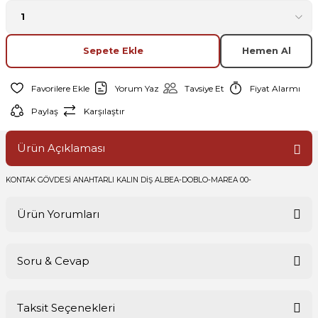
Sepete Ekle
Hemen Al
Yorum Yaz
Tavsiye Et
Fiyat Alarmı
Paylaş
Karşılaştır
Ürün Açıklaması
KONTAK GÖVDESİ ANAHTARLI KALIN DİŞ ALBEA-DOBLO-MAREA 00-
Ürün Yorumları
Soru & Cevap
Bu ürüne ilk yorumu siz yapın!
Taksit Seçenekleri
Yorum Yaz
Ürün hakkında henüz soru sorulmamış.