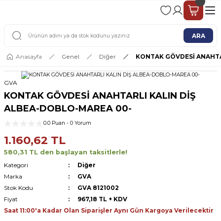
2 - 4 İŞ GÜNÜ İÇERİSİNDE KARGO
2500 TL ÜSTÜ ÜCRETSİZ KARGO
ARA
Anasayfa
Genel
Diğer
KONTAK GÖVDESİ ANAHTA
GVA
KONTAK GÖVDESİ ANAHTARLI KALIN DİŞ
ALBEA-DOBLO-MAREA 00-
0.0 Puan - 0 Yorum
1.160,62 TL
580,31 TL den başlayan taksitlerle!
Kategori
Diğer
Marka
GVA
Stok Kodu
GVA 8121002
Fiyat
967,18 TL + KDV
Saat 11:00'a Kadar Olan Siparişler Aynı Gün Kargoya Verilecektir