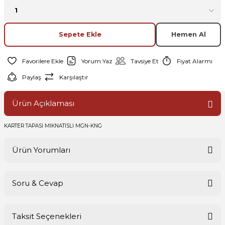
Sepete Ekle
Hemen Al
Yorum Yaz
Tavsiye Et
Fiyat Alarmı
Paylaş
Karşılaştır
Ürün Açıklaması
KARTER TAPASI MIKNATISLI MGN-KNG
Ürün Yorumları
Soru & Cevap
Bu ürüne ilk yorumu siz yapın!
Taksit Seçenekleri
Yorum Yaz
Ürün hakkında henüz soru sorulmamış.