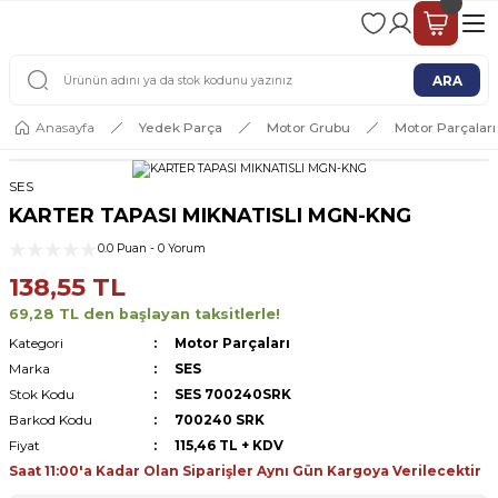
2 - 4 İŞ GÜNÜ İÇERİSİNDE KARGO
2500 TL ÜSTÜ ÜCRETSİZ KARGO
ARA
Anasayfa
Yedek Parça
Motor Grubu
Motor Parçaları
SES
KARTER TAPASI MIKNATISLI MGN-KNG
0.0 Puan - 0 Yorum
138,55 TL
69,28 TL den başlayan taksitlerle!
Kategori
Motor Parçaları
Marka
SES
Stok Kodu
SES 700240SRK
Barkod Kodu
700240 SRK
Fiyat
115,46 TL + KDV
Saat 11:00'a Kadar Olan Siparişler Aynı Gün Kargoya Verilecektir