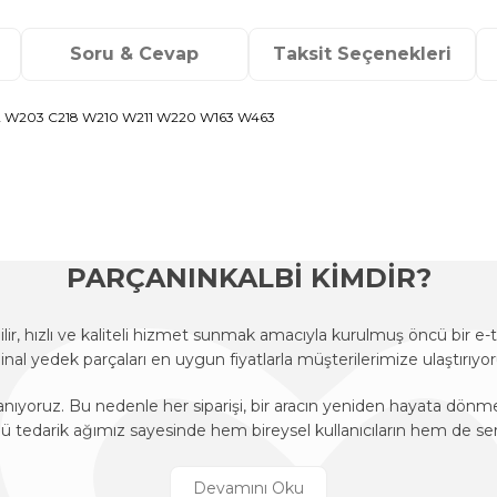
Soru & Cevap
Taksit Seçenekleri
W203 C218 W210 W211 W220 W163 W463
onularda yetersiz gördüğünüz noktaları öneri formunu kullanarak tarafımı
Ürün hakkında henüz soru sorulmamış.
Bu ürüne ilk yorumu siz yapın!
Sitemize ilk yorumu siz yapın!
Deneyimini Paylaş
Yorum Yaz
Soru Sor
PARÇANINKALBİ KİMDİR?
r, hızlı ve kaliteli hizmet sunmak amacıyla kurulmuş öncü bir 
ijinal yedek parçaları en uygun fiyatlarla müşterilerimize ulaştırıyor
anıyoruz. Bu nedenle her siparişi, bir aracın yeniden hayata dön
edarik ağımız sayesinde hem bireysel kullanıcıların hem de ser
r, hızlı ve kaliteli hizmet sunmak amacıyla kurulmuş öncü bir 