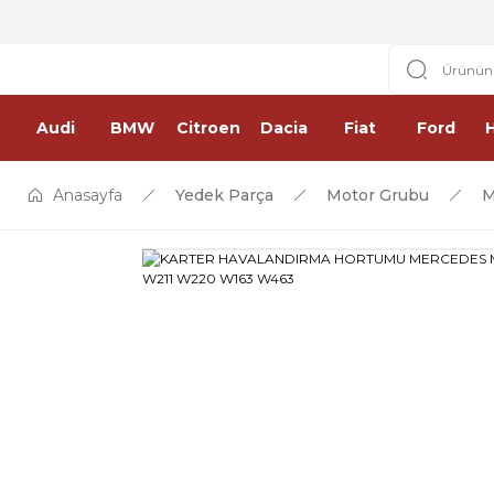
Audi
BMW
Citroen
Dacia
Fiat
Ford
Anasayfa
Yedek Parça
Motor Grubu
M