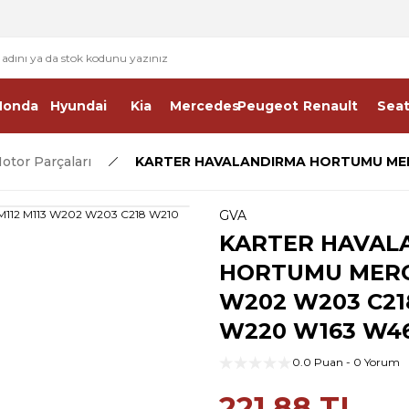
2 - 4 İŞ GÜNÜ İÇERİSİNDE KARGO
2500 TL ÜSTÜ ÜCRETSİZ KARGO
Honda
Hyundai
Kia
Mercedes
Peugeot
Renault
Sea
otor Parçaları
KARTER HAVALANDIRMA HORTUMU MERC
GVA
KARTER HAVAL
HORTUMU MERCE
W202 W203 C21
W220 W163 W4
0.0 Puan - 0 Yorum
221,88 TL