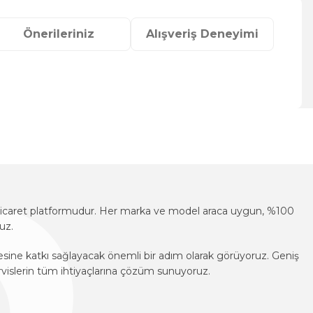
Önerileriniz
Alışveriş Deneyimi
za iletebilirsiniz.
e-ticaret platformudur. Her marka ve model araca uygun, %100
uz.
mesine katkı sağlayacak önemli bir adım olarak görüyoruz. Geniş
vislerin tüm ihtiyaçlarına çözüm sunuyoruz.
e-ticaret platformudur. Her marka ve model araca uygun, %100