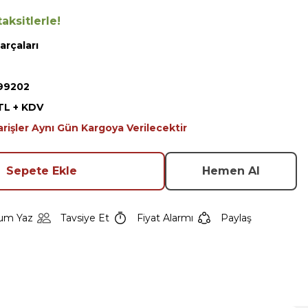
aksitlerle!
arçaları
99202
TL + KDV
arişler Aynı Gün Kargoya Verilecektir
Sepete Ekle
Hemen Al
um Yaz
Tavsiye Et
Fiyat Alarmı
Paylaş