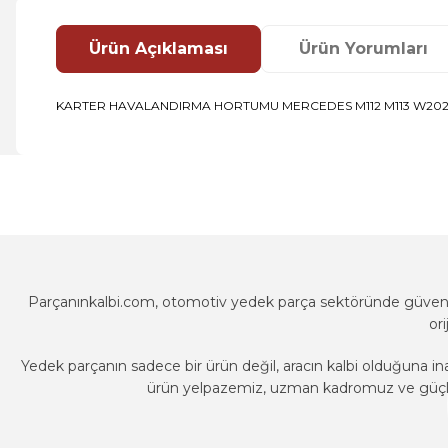
Ürün Açıklaması
Ürün Yorumları
KARTER HAVALANDIRMA HORTUMU MERCEDES M112 M113 W202 
Bu ürünün fiyat bilgisi, resim, ürün açıklamalarında ve diğer k
Görüş ve önerileriniz için teşekkür ederiz.
Ürün resmi kalitesiz, bozuk veya görüntülenemiyor.
Ürün açıklamasında eksik bilgiler bulunuyor.
Ürün bilgilerinde hatalar bulunuyor.
Parçanınkalbi.com, otomotiv yedek parça sektöründe güvenili
Ürün fiyatı diğer sitelerden daha pahalı.
or
Bu ürüne benzer farklı alternatifler olmalı.
Yedek parçanın sadece bir ürün değil, aracın kalbi olduğuna in
ürün yelpazemiz, uzman kadromuz ve güçlü t
Parçanınkalbi.com, otomotiv yedek parça sektöründe güvenili