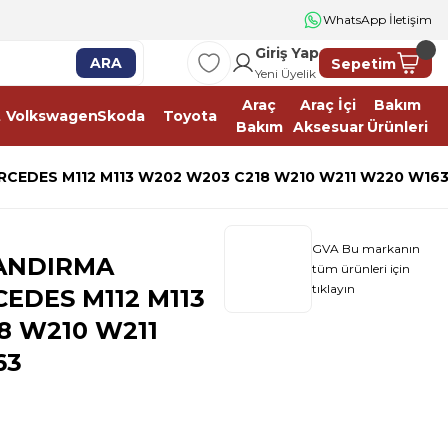
WhatsApp İletişim
Giriş Yap
ARA
Sepetim
Yeni Üyelik
Araç
Araç İçi
Bakım
t
Volkswagen
Skoda
Toyota
Bakım
Aksesuar
Ürünleri
EDES M112 M113 W202 W203 C218 W210 W211 W220 W16
GVA Bu markanın
ANDIRMA
tüm ürünleri için
tıklayın
DES M112 M113
8 W210 W211
63