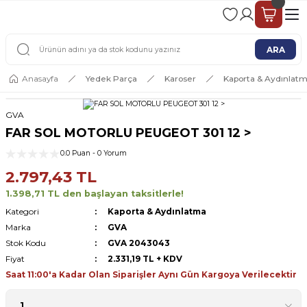
2 - 4 İŞ GÜNÜ İÇERİSİNDE KARGO
2500 TL ÜSTÜ ÜCRETSİZ KARGO
ARA
Anasayfa
Yedek Parça
Karoser
Kaporta & Aydınlat
GVA
FAR SOL MOTORLU PEUGEOT 301 12 >
0.0 Puan - 0 Yorum
2.797,43 TL
1.398,71 TL den başlayan taksitlerle!
Kategori
Kaporta & Aydınlatma
Marka
GVA
Stok Kodu
GVA 2043043
Fiyat
2.331,19 TL + KDV
Saat 11:00'a Kadar Olan Siparişler Aynı Gün Kargoya Verilecektir