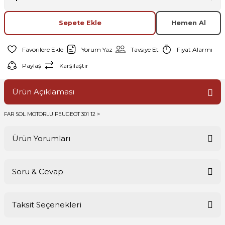
Sepete Ekle
Hemen Al
Yorum Yaz
Tavsiye Et
Fiyat Alarmı
Paylaş
Karşılaştır
Ürün Açıklaması
FAR SOL MOTORLU PEUGEOT 301 12 >
Ürün Yorumları
Soru & Cevap
Bu ürüne ilk yorumu siz yapın!
Taksit Seçenekleri
Yorum Yaz
Ürün hakkında henüz soru sorulmamış.