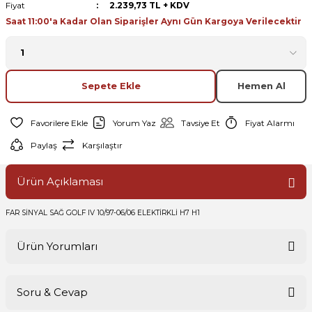
Fiyat
2.239,73 TL + KDV
Saat 11:00'a Kadar Olan Siparişler Aynı Gün Kargoya Verilecektir
Sepete Ekle
Hemen Al
Yorum Yaz
Tavsiye Et
Fiyat Alarmı
Paylaş
Karşılaştır
Ürün Açıklaması
FAR SİNYAL SAĞ GOLF IV 10/97-06/06 ELEKTİRKLİ H7 H1
Ürün Yorumları
Soru & Cevap
Bu ürüne ilk yorumu siz yapın!