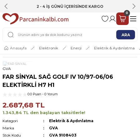
2 - 4 İŞ GÜNÜ İÇERİSİNDE KARGO
0
ARA
Anasayfa
Elektronik
Enerji
Elektrik & Aydınlatma
GVA
FAR SİNYAL SAĞ GOLF IV 10/97-06/06
ELEKTİRKLİ H7 H1
0.0 Puan - 0 Yorum
2.687,68 TL
1.343,84 TL den başlayan taksitlerle!
Kategori
Elektrik & Aydınlatma
Marka
GVA
Stok Kodu
GVA 9108403