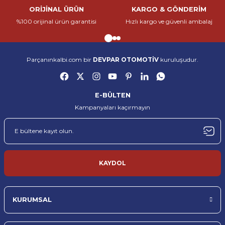
ORİJİNAL ÜRÜN
KARGO & GÖNDERİM
Parçanınkalbi.com, otomotiv yedek parça sektöründe güvenilir, hızlı ve
%100 orijinal ürün garantisi
Hızlı kargo ve güvenli ambalaj
kaliteli hizmet sunmak amacıyla kurulmuş öncü bir e-ticaret
Gönder
platformudur. Her marka ve model araca uygun, %100 orijinal yedek
parçaları en uygun fiyatlarla müşterilerimize ulaştırıyoruz.
Yedek parçanın sadece bir ürün değil, aracın kalbi olduğuna inanıyoruz. Bu
Parçanınkalbi.com bir
DEVPAR OTOMOTİV
kuruluşudur.
nedenle her siparişi, bir aracın yeniden hayata dönmesine katkı sağlayacak
önemli bir adım olarak görüyoruz. Geniş ürün yelpazemiz, uzman
kadromuz ve güçlü tedarik ağımız sayesinde hem bireysel kullanıcıların
hem de servislerin tüm ihtiyaçlarına çözüm sunuyoruz.
E-BÜLTEN
Kampanyaları kaçırmayın
Parçanınkalbi.com, otomotiv yedek parça sektöründe güvenilir, hızlı ve
kaliteli hizmet sunmak amacıyla kurulmuş öncü bir e-ticaret
platformudur. Her marka ve model araca uygun, %100 orijinal yedek
parçaları en uygun fiyatlarla müşterilerimize ulaştırıyoruz.
Yedek parçanın sadece bir ürün değil, aracın kalbi olduğuna inanıyoruz. Bu
nedenle her siparişi, bir aracın yeniden hayata dönmesine katkı sağlayacak
KAYDOL
önemli bir adım olarak görüyoruz. Geniş ürün yelpazemiz, uzman
kadromuz ve güçlü tedarik ağımız sayesinde hem bireysel kullanıcıların
hem de servislerin tüm ihtiyaçlarına çözüm sunuyoruz.
KURUMSAL