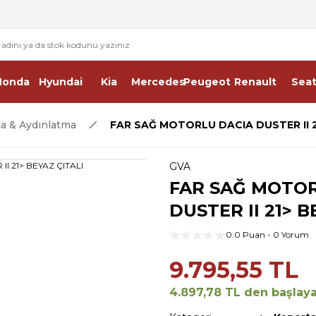
2 - 4 İŞ GÜNÜ İÇERİSİNDE KARGO
2500 TL ÜSTÜ ÜCRETSİZ KARGO
Honda
Hyundai
Kia
Mercedes
Peugeot
Renault
Sea
a & Aydınlatma
FAR SAĞ MOTORLU DACIA DUSTER II 2
GVA
FAR SAĞ MOTOR
DUSTER II 21> B
0.0 Puan - 0 Yorum
9.795,55 TL
4.897,78 TL den başlayan