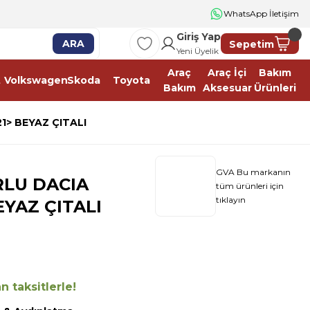
WhatsApp İletişim
Giriş Yap
ARA
Sepetim
Yeni Üyelik
Araç
Araç İçi
Bakım
t
Volkswagen
Skoda
Toyota
Bakım
Aksesuar
Ürünleri
1> BEYAZ ÇITALI
GVA Bu markanın
LU DACIA
tüm ürünleri için
tıklayın
EYAZ ÇITALI
 taksitlerle!