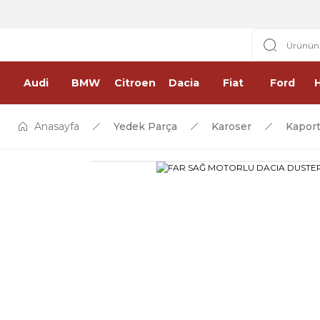
Audi
BMW
Citroen
Dacia
Fiat
Ford
Anasayfa
Yedek Parça
Karoser
Kaport