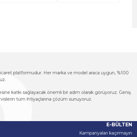
za iletebilirsiniz.
e-ticaret platformudur. Her marka ve model araca uygun, %100
uz.
mesine katkı sağlayacak önemli bir adım olarak görüyoruz. Geniş
vislerin tüm ihtiyaçlarına çözüm sunuyoruz.
e-ticaret platformudur. Her marka ve model araca uygun, %100
uz.
E-BÜLTEN
mesine katkı sağlayacak önemli bir adım olarak görüyoruz. Geniş
Kampanyaları kaçırmayın