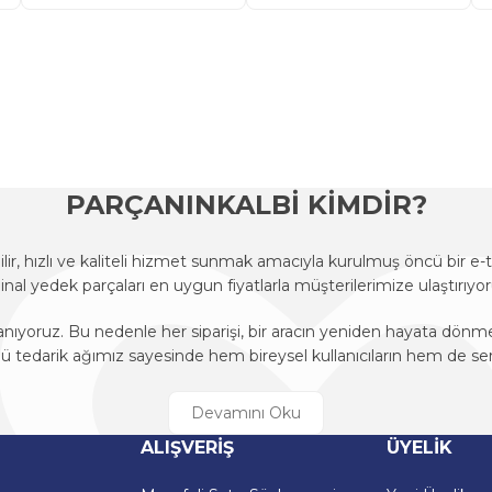
onularda yetersiz gördüğünüz noktaları öneri formunu kullanarak tarafımı
Ürün hakkında henüz soru sorulmamış.
Bu ürüne ilk yorumu siz yapın!
Sitemize ilk yorumu siz yapın!
Deneyimini Paylaş
Yorum Yaz
Soru Sor
PARÇANINKALBİ KİMDİR?
r, hızlı ve kaliteli hizmet sunmak amacıyla kurulmuş öncü bir 
ijinal yedek parçaları en uygun fiyatlarla müşterilerimize ulaştırıyor
anıyoruz. Bu nedenle her siparişi, bir aracın yeniden hayata dön
edarik ağımız sayesinde hem bireysel kullanıcıların hem de ser
r, hızlı ve kaliteli hizmet sunmak amacıyla kurulmuş öncü bir 
ijinal yedek parçaları en uygun fiyatlarla müşterilerimize ulaştırıyor
Gönder
ALIŞVERİŞ
ÜYELİK
anıyoruz. Bu nedenle her siparişi, bir aracın yeniden hayata dön