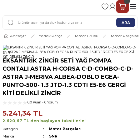
2 - 4 İŞ GÜNÜ İÇERİSİNDE KARGO
2500 TL ÜSTÜ ÜCRETSİZ KARGO
ARA
Anasayfa
Yedek Parça
Motor Grubu
Motor Parçaları
SNR
EKSANTRİK ZİNCİR SETİ YAĞ POMPA
CONTALI ASTRA H-CORSA C-D-COMBO-C-D-
ASTRA J-MERIVA ALBEA-DOBLO EGEA-
PUNTO-500- 1.3 JTD-1.3 CDTI E5-E6 GERGİ
KİTİ DELİKLİ ZİNCİR
0.0 Puan - 0 Yorum
5.241,34 TL
2.620,67 TL den başlayan taksitlerle!
Kategori
Motor Parçaları
Marka
SNR