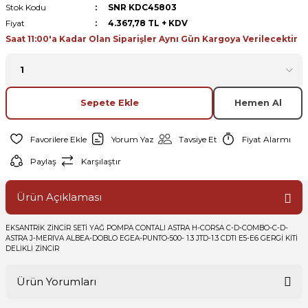
Stok Kodu
SNR KDC45803
Fiyat
4.367,78 TL + KDV
Saat 11:00'a Kadar Olan Siparişler Aynı Gün Kargoya Verilecektir
Sepete Ekle
Hemen Al
Yorum Yaz
Tavsiye Et
Fiyat Alarmı
Paylaş
Karşılaştır
Ürün Açıklaması
EKSANTRİK ZİNCİR SETİ YAĞ POMPA CONTALI ASTRA H-CORSA C-D-COMBO-C-D-
ASTRA J-MERIVA ALBEA-DOBLO EGEA-PUNTO-500- 1.3 JTD-1.3 CDTI E5-E6 GERGİ KİTİ
DELİKLİ ZİNCİR
Ürün Yorumları