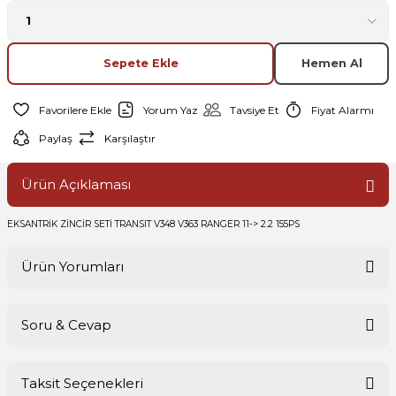
Sepete Ekle
Hemen Al
Yorum Yaz
Tavsiye Et
Fiyat Alarmı
Paylaş
Karşılaştır
Ürün Açıklaması
EKSANTRİK ZİNCİR SETİ TRANSIT V348 V363 RANGER 11-> 2.2 155PS
Ürün Yorumları
Soru & Cevap
Bu ürüne ilk yorumu siz yapın!
Taksit Seçenekleri
Yorum Yaz
Ürün hakkında henüz soru sorulmamış.