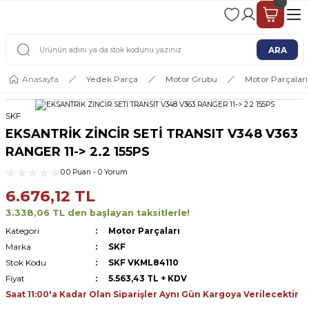
2 - 4 İŞ GÜNÜ İÇERİSİNDE KARGO
2500 TL ÜSTÜ ÜCRETSİZ KARGO
ARA
Anasayfa
Yedek Parça
Motor Grubu
Motor Parçaları
SKF
EKSANTRİK ZİNCİR SETİ TRANSIT V348 V363
RANGER 11-> 2.2 155PS
0.0 Puan - 0 Yorum
6.676,12 TL
3.338,06 TL den başlayan taksitlerle!
Kategori
Motor Parçaları
Marka
SKF
Stok Kodu
SKF VKML84110
Fiyat
5.563,43 TL + KDV
Saat 11:00'a Kadar Olan Siparişler Aynı Gün Kargoya Verilecektir