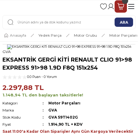
2 - 4 İŞ GÜNÜ İÇERİSİNDE KARGO
2500 TL ÜSTÜ ÜCRETSİZ KARGO
ARA
Anasayfa
Yedek Parça
Motor Grubu
Motor Parçaları
GVA
EKSANTRİK GERGİ KİTİ RENAULT CLIO 91>98
EXPRESS 91>98 1.9D F8Q 151x254
0.0 Puan - 0 Yorum
2.297,88 TL
1.148,94 TL den başlayan taksitlerle!
Kategori
Motor Parçaları
Marka
GVA
Stok Kodu
GVA 59T1402G
Fiyat
1.914,90 TL + KDV
Saat 11:00'a Kadar Olan Siparişler Aynı Gün Kargoya Verilecektir