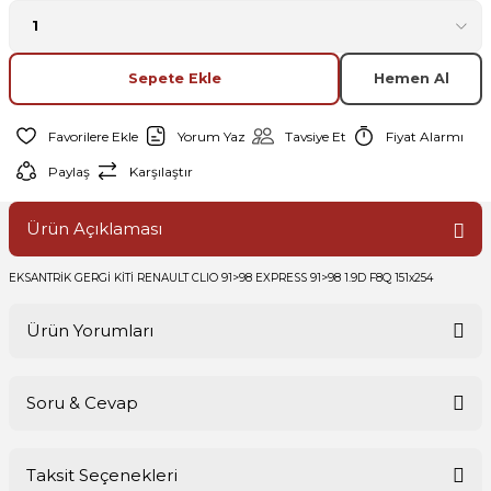
Sepete Ekle
Hemen Al
Yorum Yaz
Tavsiye Et
Fiyat Alarmı
Paylaş
Karşılaştır
Ürün Açıklaması
EKSANTRİK GERGİ KİTİ RENAULT CLIO 91>98 EXPRESS 91>98 1.9D F8Q 151x254
Ürün Yorumları
Soru & Cevap
Bu ürüne ilk yorumu siz yapın!
Taksit Seçenekleri
Yorum Yaz
Ürün hakkında henüz soru sorulmamış.