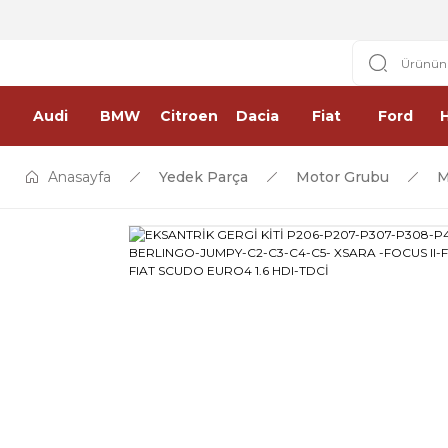
Audi
BMW
Citroen
Dacia
Fiat
Ford
Anasayfa
Yedek Parça
Motor Grubu
M