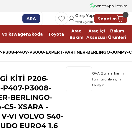
WhatsApp İletişim
Giriş Yap
ARA
Sepetim
Yeni Üyelik
Araç
Araç İçi
Bakım
t
Volkswagen
Skoda
Toyota
Bakım
Aksesuar
Ürünleri
7-P308-P407-P3008-EXPERT-PARTNER-BERLINGO-JUMPY-C2-
GVA Bu markanın
İ KİTİ P206-
tüm ürünleri için
tıklayın
-P407-P3008-
ER-BERLINGO-
-C5- XSARA -
 V-VI VOLVO S40-
CUDO EURO4 1.6