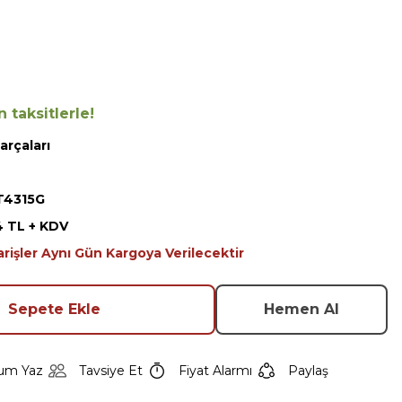
 taksitlerle!
arçaları
T4315G
4 TL + KDV
arişler Aynı Gün Kargoya Verilecektir
Sepete Ekle
Hemen Al
um Yaz
Tavsiye Et
Fiyat Alarmı
Paylaş