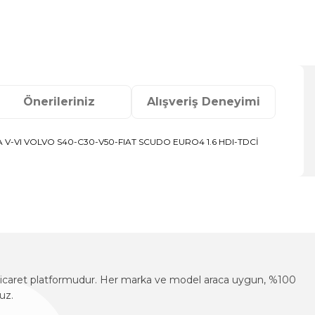
Önerileriniz
Alışveriş Deneyimi
V-VI VOLVO S40-C30-V50-FIAT SCUDO EURO4 1.6 HDI-TDCİ
za iletebilirsiniz.
e-ticaret platformudur. Her marka ve model araca uygun, %100
uz.