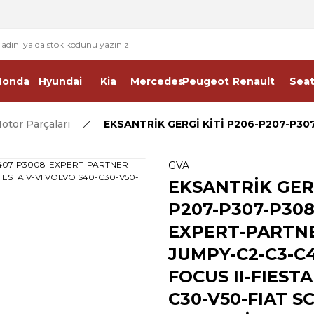
2 - 4 İŞ GÜNÜ İÇERİSİNDE KARGO
2500 TL ÜSTÜ ÜCRETSİZ KARGO
Honda
Hyundai
Kia
Mercedes
Peugeot
Renault
Sea
otor Parçaları
EKSANTRİK GERGİ KİTİ P206-P207-P30
GVA
EKSANTRİK GERG
P207-P307-P308
EXPERT-PARTN
JUMPY-C2-C3-C4
FOCUS II-FIESTA
C30-V50-FIAT S