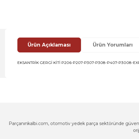
Ürün Açıklaması
Ürün Yorumları
EKSANTRİK GERGİ KİTİ P206-P207-P307-P308-P407-P3008-EXP
Bu ürünün fiyat bilgisi, resim, ürün açıklamalarında ve diğer k
Görüş ve önerileriniz için teşekkür ederiz.
Ürün resmi kalitesiz, bozuk veya görüntülenemiyor.
Ürün açıklamasında eksik bilgiler bulunuyor.
Ürün bilgilerinde hatalar bulunuyor.
Parçanınkalbi.com, otomotiv yedek parça sektöründe güvenili
Ürün fiyatı diğer sitelerden daha pahalı.
or
Bu ürüne benzer farklı alternatifler olmalı.