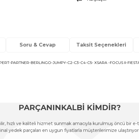
Soru & Cevap
Taksit Seçenekleri
ERT-PARTNER-BERLINGO-JUMPY-C2-C3-C4-C5- XSARA -FOCUS II-FIESTA 
onularda yetersiz gördüğünüz noktaları öneri formunu kullanarak tarafımı
Ürün hakkında henüz soru sorulmamış.
Bu ürüne ilk yorumu siz yapın!
Sitemize ilk yorumu siz yapın!
Deneyimini Paylaş
Yorum Yaz
Soru Sor
PARÇANINKALBİ KİMDİR?
r, hızlı ve kaliteli hizmet sunmak amacıyla kurulmuş öncü bir 
ijinal yedek parçaları en uygun fiyatlarla müşterilerimize ulaştırıyor