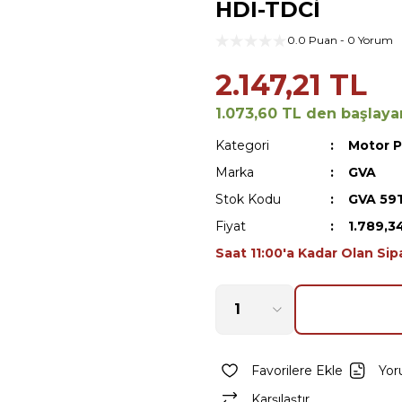
HDI-TDCİ
0.0 Puan - 0 Yorum
2.147,21 TL
1.073,60 TL den başlayan
Kategori
Motor P
Marka
GVA
Stok Kodu
GVA 59
Fiyat
1.789,3
Saat 11:00'a Kadar Olan Sip
Yor
Karşılaştır