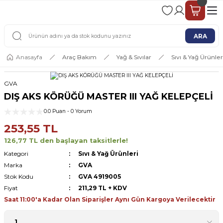
2 - 4 İŞ GÜNÜ İÇERİSİNDE KARGO
2500 TL ÜSTÜ ÜCRETSİZ KARGO
ARA
Anasayfa
Araç Bakım
Yağ & Sıvılar
Sıvı & Yağ Ürünler
GVA
DIŞ AKS KÖRÜĞÜ MASTER III YAĞ KELEPÇELİ
0.0 Puan - 0 Yorum
253,55 TL
126,77 TL den başlayan taksitlerle!
Kategori
Sıvı & Yağ Ürünleri
Marka
GVA
Stok Kodu
GVA 4919005
Fiyat
211,29 TL + KDV
Saat 11:00'a Kadar Olan Siparişler Aynı Gün Kargoya Verilecektir