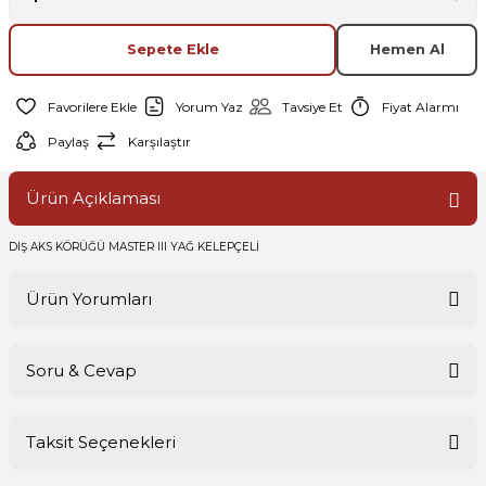
Sepete Ekle
Hemen Al
Yorum Yaz
Tavsiye Et
Fiyat Alarmı
Paylaş
Karşılaştır
Ürün Açıklaması
DIŞ AKS KÖRÜĞÜ MASTER III YAĞ KELEPÇELİ
Ürün Yorumları
Soru & Cevap
Bu ürüne ilk yorumu siz yapın!
Taksit Seçenekleri
Yorum Yaz
Ürün hakkında henüz soru sorulmamış.