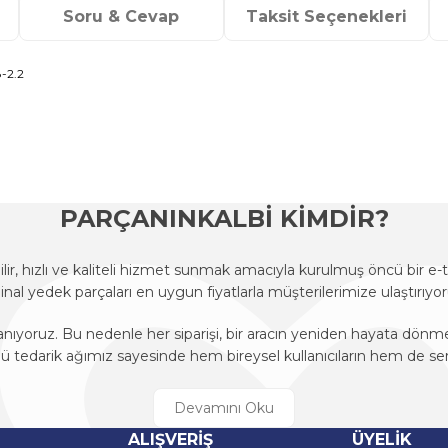
Soru & Cevap
Taksit Seçenekleri
-2.2
onularda yetersiz gördüğünüz noktaları öneri formunu kullanarak tarafımı
Ürün hakkında henüz soru sorulmamış.
Bu ürüne ilk yorumu siz yapın!
Sitemize ilk yorumu siz yapın!
Deneyimini Paylaş
Yorum Yaz
Soru Sor
PARÇANINKALBİ KİMDİR?
r, hızlı ve kaliteli hizmet sunmak amacıyla kurulmuş öncü bir 
ijinal yedek parçaları en uygun fiyatlarla müşterilerimize ulaştırıyor
anıyoruz. Bu nedenle her siparişi, bir aracın yeniden hayata dön
edarik ağımız sayesinde hem bireysel kullanıcıların hem de ser
r, hızlı ve kaliteli hizmet sunmak amacıyla kurulmuş öncü bir 
ijinal yedek parçaları en uygun fiyatlarla müşterilerimize ulaştırıyor
Gönder
ALIŞVERİŞ
ÜYELİK