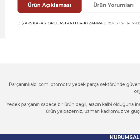
Ürün Açıklaması
Ürün Yorumları
DIŞ AKS KAFASI OPEL ASTRA H 04-10 ZAFIRA B 05>15 1.3-1.6-1.7-1.8
Bu ürünün fiyat bilgisi, resim, ürün açıklamalarında ve diğer k
Görüş ve önerileriniz için teşekkür ederiz.
Ürün resmi kalitesiz, bozuk veya görüntülenemiyor.
Ürün açıklamasında eksik bilgiler bulunuyor.
Ürün bilgilerinde hatalar bulunuyor.
Parçanınkalbi.com, otomotiv yedek parça sektöründe güvenili
Ürün fiyatı diğer sitelerden daha pahalı.
or
Bu ürüne benzer farklı alternatifler olmalı.
Yedek parçanın sadece bir ürün değil, aracın kalbi olduğuna in
ürün yelpazemiz, uzman kadromuz ve güçlü t
Parçanınkalbi.com, otomotiv yedek parça sektöründe güvenili
or
KURUMSAL