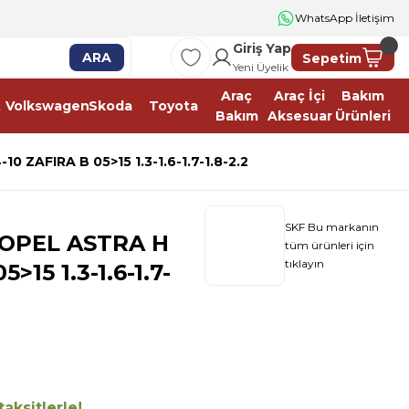
WhatsApp İletişim
Giriş Yap
ARA
Sepetim
Yeni Üyelik
Araç
Araç İçi
Bakım
t
Volkswagen
Skoda
Toyota
Bakım
Aksesuar
Ürünleri
 ZAFIRA B 05>15 1.3-1.6-1.7-1.8-2.2
SKF Bu markanın
 OPEL ASTRA H
tüm ürünleri için
tıklayın
>15 1.3-1.6-1.7-
aksitlerle!