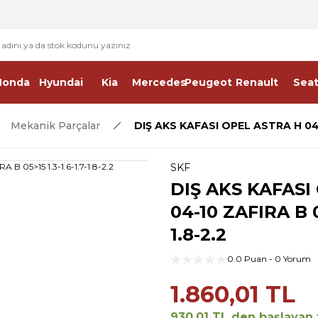
2 - 4 İŞ GÜNÜ İÇERİSİNDE KARGO
2500 TL ÜSTÜ ÜCRETSİZ KARGO
Honda
Hyundai
Kia
Mercedes
Peugeot
Renault
Sea
Mekanik Parçalar
DIŞ AKS KAFASI OPEL ASTRA H 04-10
SKF
DIŞ AKS KAFASI
04-10 ZAFIRA B 05
1.8-2.2
0.0 Puan - 0 Yorum
1.860,01 TL
930,01 TL den başlayan t