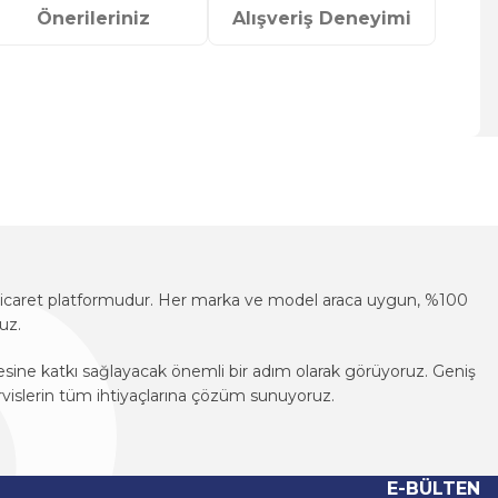
Önerileriniz
Alışveriş Deneyimi
za iletebilirsiniz.
e-ticaret platformudur. Her marka ve model araca uygun, %100
uz.
mesine katkı sağlayacak önemli bir adım olarak görüyoruz. Geniş
vislerin tüm ihtiyaçlarına çözüm sunuyoruz.
e-ticaret platformudur. Her marka ve model araca uygun, %100
uz.
E-BÜLTEN