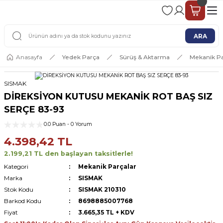
2 - 4 İŞ GÜNÜ İÇERİSİNDE KARGO
2500 TL ÜSTÜ ÜCRETSİZ KARGO
ARA
Anasayfa
Yedek Parça
Sürüş & Aktarma
Mekanik Pa
SISMAK
DİREKSİYON KUTUSU MEKANİK ROT BAŞ SIZ
SERÇE 83-93
0.0 Puan - 0 Yorum
4.398,42 TL
2.199,21 TL den başlayan taksitlerle!
Kategori
Mekanik Parçalar
Marka
SISMAK
Stok Kodu
SISMAK 210310
Barkod Kodu
8698885007768
Fiyat
3.665,35 TL + KDV