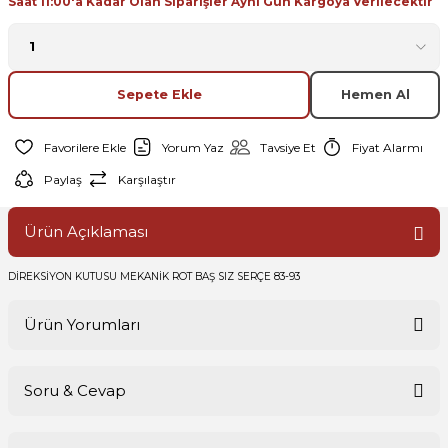
Saat 11:00'a Kadar Olan Siparişler Aynı Gün Kargoya Verilecektir
Sepete Ekle
Hemen Al
Yorum Yaz
Tavsiye Et
Fiyat Alarmı
Paylaş
Karşılaştır
Ürün Açıklaması
DİREKSİYON KUTUSU MEKANİK ROT BAŞ SIZ SERÇE 83-93
Ürün Yorumları
Soru & Cevap
Bu ürüne ilk yorumu siz yapın!