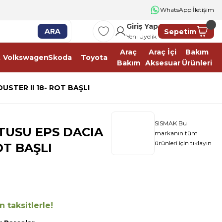
WhatsApp İletişim
Giriş Yap
ARA
Sepetim
Yeni Üyelik
Araç
Araç İçi
Bakım
t
Volkswagen
Skoda
Toyota
Bakım
Aksesuar
Ürünleri
STER II 18- ROT BAŞLI
SISMAK Bu
TUSU EPS DACIA
markanın tüm
ürünleri için tıklayın
OT BAŞLI
 taksitlerle!