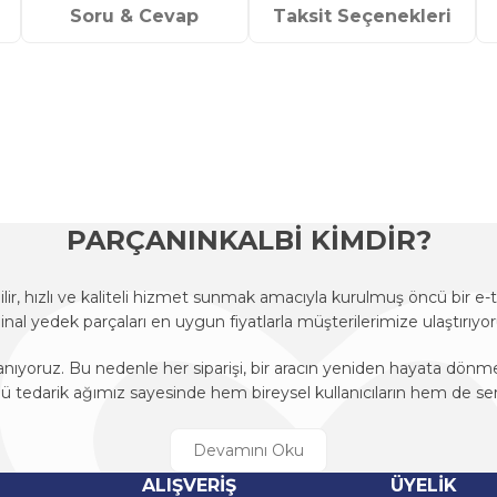
Soru & Cevap
Taksit Seçenekleri
onularda yetersiz gördüğünüz noktaları öneri formunu kullanarak tarafımı
Ürün hakkında henüz soru sorulmamış.
Bu ürüne ilk yorumu siz yapın!
Sitemize ilk yorumu siz yapın!
Deneyimini Paylaş
Yorum Yaz
Soru Sor
PARÇANINKALBİ KİMDİR?
r, hızlı ve kaliteli hizmet sunmak amacıyla kurulmuş öncü bir 
ijinal yedek parçaları en uygun fiyatlarla müşterilerimize ulaştırıyor
anıyoruz. Bu nedenle her siparişi, bir aracın yeniden hayata dön
edarik ağımız sayesinde hem bireysel kullanıcıların hem de ser
r, hızlı ve kaliteli hizmet sunmak amacıyla kurulmuş öncü bir 
ijinal yedek parçaları en uygun fiyatlarla müşterilerimize ulaştırıyor
Gönder
ALIŞVERİŞ
ÜYELİK