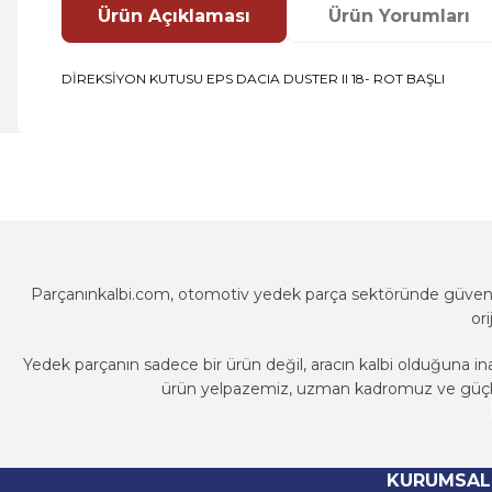
Ürün Açıklaması
Ürün Yorumları
DİREKSİYON KUTUSU EPS DACIA DUSTER II 18- ROT BAŞLI
Bu ürünün fiyat bilgisi, resim, ürün açıklamalarında ve diğer k
Görüş ve önerileriniz için teşekkür ederiz.
Ürün resmi kalitesiz, bozuk veya görüntülenemiyor.
Ürün açıklamasında eksik bilgiler bulunuyor.
Ürün bilgilerinde hatalar bulunuyor.
Parçanınkalbi.com, otomotiv yedek parça sektöründe güvenili
Ürün fiyatı diğer sitelerden daha pahalı.
or
Bu ürüne benzer farklı alternatifler olmalı.
Yedek parçanın sadece bir ürün değil, aracın kalbi olduğuna in
ürün yelpazemiz, uzman kadromuz ve güçlü t
Parçanınkalbi.com, otomotiv yedek parça sektöründe güvenili
or
KURUMSAL