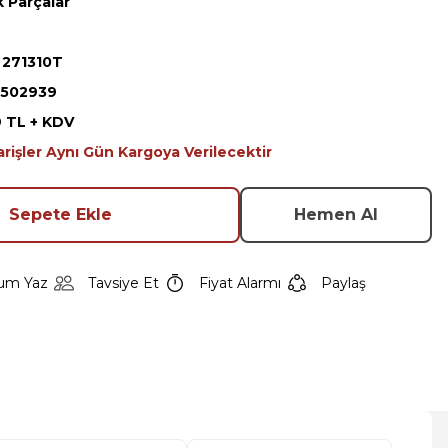
 Parçalar
 271310T
502939
9 TL + KDV
arişler Aynı Gün Kargoya Verilecektir
Sepete Ekle
Hemen Al
um Yaz
Tavsiye Et
Fiyat Alarmı
Paylaş