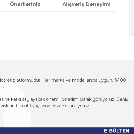
Önerileriniz
Alışveriş Deneyimi
za iletebilirsiniz.
e-ticaret platformudur. Her marka ve model araca uygun, %100
uz.
mesine katkı sağlayacak önemli bir adım olarak görüyoruz. Geniş
vislerin tüm ihtiyaçlarına çözüm sunuyoruz.
e-ticaret platformudur. Her marka ve model araca uygun, %100
uz.
E-BÜLTEN