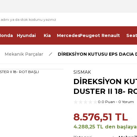
2 - 4 İŞ GÜNÜ İÇERİSİNDE KARGO
2500 TL ÜSTÜ ÜCRETSİZ KARGO
Honda
Hyundai
Kia
Mercedes
Peugeot
Renault
Sea
Mekanik Parçalar
DİREKSİYON KUTUSU EPS DACIA DU
SISMAK
DİREKSİYON KU
DUSTER II 18- R
0.0 Puan - 0 Yorum
8.576,51 TL
4.288,25 TL den başlayan