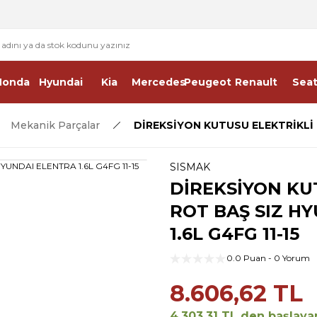
2 - 4 İŞ GÜNÜ İÇERİSİNDE KARGO
2500 TL ÜSTÜ ÜCRETSİZ KARGO
Honda
Hyundai
Kia
Mercedes
Peugeot
Renault
Sea
Mekanik Parçalar
DİREKSİYON KUTUSU ELEKTRİKLİ R
SISMAK
DİREKSİYON KU
ROT BAŞ SIZ H
1.6L G4FG 11-15
0.0 Puan - 0 Yorum
8.606,62 TL
4.303,31 TL den başlayan