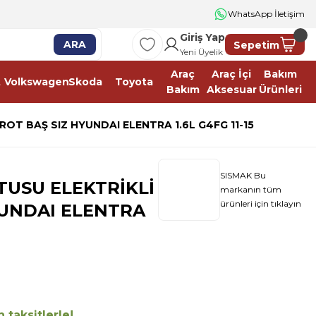
WhatsApp İletişim
Giriş Yap
ARA
Sepetim
Yeni Üyelik
Araç
Araç İçi
Bakım
t
Volkswagen
Skoda
Toyota
Bakım
Aksesuar
Ürünleri
OT BAŞ SIZ HYUNDAI ELENTRA 1.6L G4FG 11-15
SISMAK Bu
TUSU ELEKTRİKLİ
markanın tüm
ürünleri için tıklayın
YUNDAI ELENTRA
 taksitlerle!