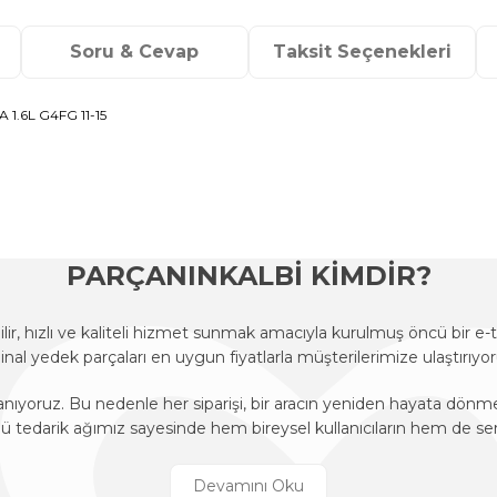
Soru & Cevap
Taksit Seçenekleri
1.6L G4FG 11-15
onularda yetersiz gördüğünüz noktaları öneri formunu kullanarak tarafımı
Ürün hakkında henüz soru sorulmamış.
Bu ürüne ilk yorumu siz yapın!
Sitemize ilk yorumu siz yapın!
Deneyimini Paylaş
Yorum Yaz
Soru Sor
PARÇANINKALBİ KİMDİR?
r, hızlı ve kaliteli hizmet sunmak amacıyla kurulmuş öncü bir 
ijinal yedek parçaları en uygun fiyatlarla müşterilerimize ulaştırıyor
anıyoruz. Bu nedenle her siparişi, bir aracın yeniden hayata dön
edarik ağımız sayesinde hem bireysel kullanıcıların hem de ser
r, hızlı ve kaliteli hizmet sunmak amacıyla kurulmuş öncü bir 