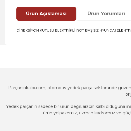
Ürün Açıklaması
Ürün Yorumları
DİREKSİYON KUTUSU ELEKTRİKLİ ROT BAŞ SIZ HYUNDAI ELENTRA 
Bu ürünün fiyat bilgisi, resim, ürün açıklamalarında ve diğer k
Görüş ve önerileriniz için teşekkür ederiz.
Ürün resmi kalitesiz, bozuk veya görüntülenemiyor.
Ürün açıklamasında eksik bilgiler bulunuyor.
Ürün bilgilerinde hatalar bulunuyor.
Parçanınkalbi.com, otomotiv yedek parça sektöründe güvenili
Ürün fiyatı diğer sitelerden daha pahalı.
or
Bu ürüne benzer farklı alternatifler olmalı.
Yedek parçanın sadece bir ürün değil, aracın kalbi olduğuna in
ürün yelpazemiz, uzman kadromuz ve güçlü t
Parçanınkalbi.com, otomotiv yedek parça sektöründe güvenili