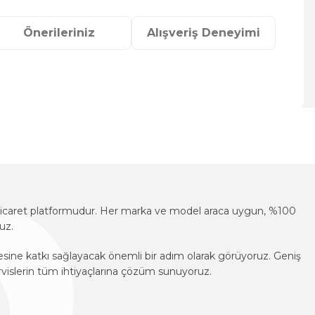
Önerileriniz
Alışveriş Deneyimi
za iletebilirsiniz.
e-ticaret platformudur. Her marka ve model araca uygun, %100
uz.
mesine katkı sağlayacak önemli bir adım olarak görüyoruz. Geniş
vislerin tüm ihtiyaçlarına çözüm sunuyoruz.
e-ticaret platformudur. Her marka ve model araca uygun, %100