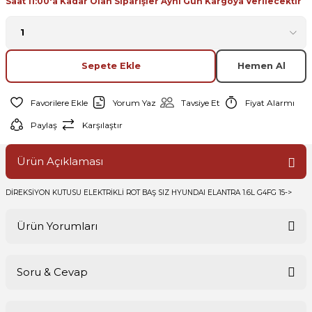
Saat 11:00'a Kadar Olan Siparişler Aynı Gün Kargoya Verilecektir
Sepete Ekle
Hemen Al
Yorum Yaz
Tavsiye Et
Fiyat Alarmı
Paylaş
Karşılaştır
Ürün Açıklaması
DİREKSİYON KUTUSU ELEKTRİKLİ ROT BAŞ SIZ HYUNDAI ELANTRA 1.6L G4FG 15->
Ürün Yorumları
Soru & Cevap
Bu ürüne ilk yorumu siz yapın!