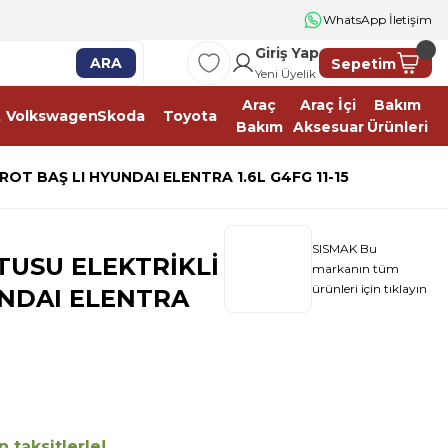
WhatsApp İletişim
Giriş Yap
ARA
Sepetim
Yeni Üyelik
Araç
Araç İçi
Bakım
t
Volkswagen
Skoda
Toyota
Bakım
Aksesuar
Ürünleri
OT BAŞ LI HYUNDAI ELENTRA 1.6L G4FG 11-15
SISMAK Bu
TUSU ELEKTRİKLİ
markanın tüm
ürünleri için tıklayın
UNDAI ELENTRA
 taksitlerle!