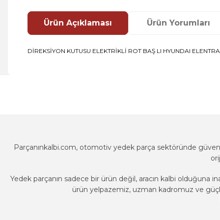
Ürün Açıklaması
Ürün Yorumları
DİREKSİYON KUTUSU ELEKTRİKLİ ROT BAŞ LI HYUNDAI ELENTRA 1
Bu ürünün fiyat bilgisi, resim, ürün açıklamalarında ve diğer k
Görüş ve önerileriniz için teşekkür ederiz.
Ürün resmi kalitesiz, bozuk veya görüntülenemiyor.
Ürün açıklamasında eksik bilgiler bulunuyor.
Ürün bilgilerinde hatalar bulunuyor.
Parçanınkalbi.com, otomotiv yedek parça sektöründe güvenili
Ürün fiyatı diğer sitelerden daha pahalı.
or
Bu ürüne benzer farklı alternatifler olmalı.
Yedek parçanın sadece bir ürün değil, aracın kalbi olduğuna in
ürün yelpazemiz, uzman kadromuz ve güçlü t
Parçanınkalbi.com, otomotiv yedek parça sektöründe güvenili