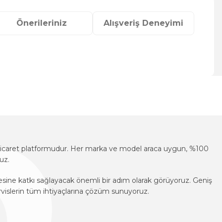
Önerileriniz
Alışveriş Deneyimi
za iletebilirsiniz.
e-ticaret platformudur. Her marka ve model araca uygun, %100
uz.
mesine katkı sağlayacak önemli bir adım olarak görüyoruz. Geniş
vislerin tüm ihtiyaçlarına çözüm sunuyoruz.
e-ticaret platformudur. Her marka ve model araca uygun, %100