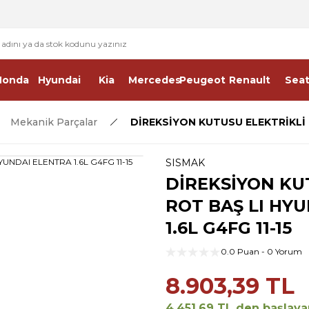
2 - 4 İŞ GÜNÜ İÇERİSİNDE KARGO
2500 TL ÜSTÜ ÜCRETSİZ KARGO
Honda
Hyundai
Kia
Mercedes
Peugeot
Renault
Sea
Mekanik Parçalar
DİREKSİYON KUTUSU ELEKTRİKLİ R
SISMAK
DİREKSİYON KU
ROT BAŞ LI HY
1.6L G4FG 11-15
0.0 Puan - 0 Yorum
8.903,39 TL
4.451,69 TL den başlayan