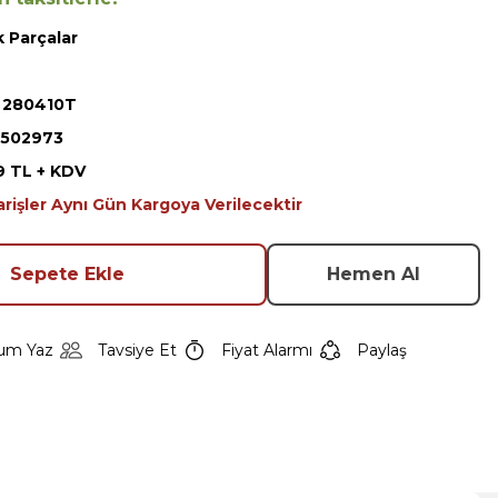
 Parçalar
 280410T
502973
9 TL + KDV
arişler Aynı Gün Kargoya Verilecektir
Sepete Ekle
Hemen Al
um Yaz
Tavsiye Et
Fiyat Alarmı
Paylaş