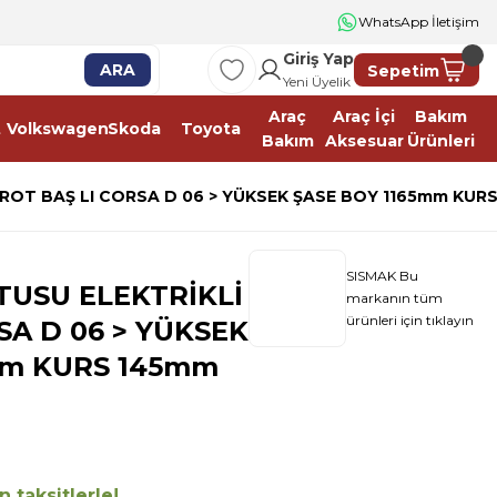
WhatsApp İletişim
Giriş Yap
ARA
Sepetim
Yeni Üyelik
Araç
Araç İçi
Bakım
t
Volkswagen
Skoda
Toyota
Bakım
Aksesuar
Ürünleri
ROT BAŞ LI CORSA D 06 > YÜKSEK ŞASE BOY 1165mm KUR
SISMAK Bu
TUSU ELEKTRİKLİ
markanın tüm
ürünleri için tıklayın
SA D 06 > YÜKSEK
mm KURS 145mm
 taksitlerle!