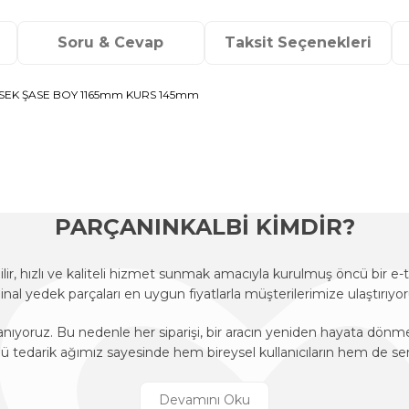
Soru & Cevap
Taksit Seçenekleri
KSEK ŞASE BOY 1165mm KURS 145mm
onularda yetersiz gördüğünüz noktaları öneri formunu kullanarak tarafımı
Ürün hakkında henüz soru sorulmamış.
Bu ürüne ilk yorumu siz yapın!
Sitemize ilk yorumu siz yapın!
Deneyimini Paylaş
Yorum Yaz
Soru Sor
PARÇANINKALBİ KİMDİR?
r, hızlı ve kaliteli hizmet sunmak amacıyla kurulmuş öncü bir 
ijinal yedek parçaları en uygun fiyatlarla müşterilerimize ulaştırıyor
anıyoruz. Bu nedenle her siparişi, bir aracın yeniden hayata dön
edarik ağımız sayesinde hem bireysel kullanıcıların hem de ser
r, hızlı ve kaliteli hizmet sunmak amacıyla kurulmuş öncü bir 