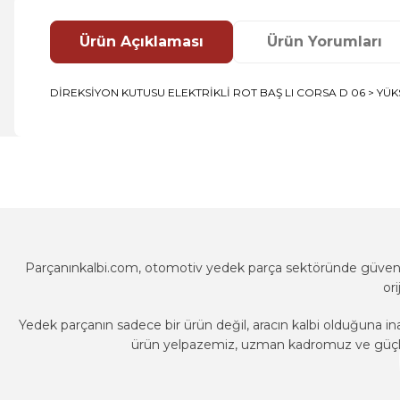
Ürün Açıklaması
Ürün Yorumları
DİREKSİYON KUTUSU ELEKTRİKLİ ROT BAŞ LI CORSA D 06 > YÜ
Bu ürünün fiyat bilgisi, resim, ürün açıklamalarında ve diğer k
Görüş ve önerileriniz için teşekkür ederiz.
Ürün resmi kalitesiz, bozuk veya görüntülenemiyor.
Ürün açıklamasında eksik bilgiler bulunuyor.
Ürün bilgilerinde hatalar bulunuyor.
Parçanınkalbi.com, otomotiv yedek parça sektöründe güvenili
Ürün fiyatı diğer sitelerden daha pahalı.
or
Bu ürüne benzer farklı alternatifler olmalı.
Yedek parçanın sadece bir ürün değil, aracın kalbi olduğuna in
ürün yelpazemiz, uzman kadromuz ve güçlü t
Parçanınkalbi.com, otomotiv yedek parça sektöründe güvenili