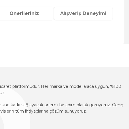
Önerileriniz
Alışveriş Deneyimi
za iletebilirsiniz.
e-ticaret platformudur. Her marka ve model araca uygun, %100
uz.
mesine katkı sağlayacak önemli bir adım olarak görüyoruz. Geniş
vislerin tüm ihtiyaçlarına çözüm sunuyoruz.
e-ticaret platformudur. Her marka ve model araca uygun, %100