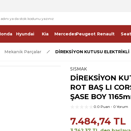
2 - 4 İŞ GÜNÜ İÇERİSİNDE KARGO
2500 TL ÜSTÜ ÜCRETSİZ KARGO
Honda
Hyundai
Kia
Mercedes
Peugeot
Renault
Sea
Mekanik Parçalar
DİREKSİYON KUTUSU ELEKTRİKLİ 
SISMAK
DİREKSİYON KU
ROT BAŞ LI COR
ŞASE BOY 1165
0.0 Puan - 0 Yorum
7.484,74 TL
3.742,37 TL den başlayan