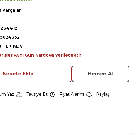
 Parçalar
 264412T
5024352
8 TL + KDV
arişler Aynı Gün Kargoya Verilecektir
Sepete Ekle
Hemen Al
um Yaz
Tavsiye Et
Fiyat Alarmı
Paylaş