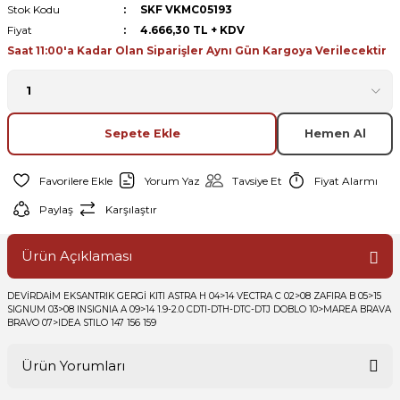
Stok Kodu
SKF VKMC05193
Fiyat
4.666,30 TL + KDV
Saat 11:00'a Kadar Olan Siparişler Aynı Gün Kargoya Verilecektir
Sepete Ekle
Hemen Al
Yorum Yaz
Tavsiye Et
Fiyat Alarmı
Paylaş
Karşılaştır
Ürün Açıklaması
DEVİRDAİM EKSANTRIK GERGİ KITI ASTRA H 04>14 VECTRA C 02>08 ZAFIRA B 05>15
SIGNUM 03>08 INSIGNIA A 09>14 1.9-2.0 CDTI-DTH-DTC-DTJ DOBLO 10>MAREA BRAVA
BRAVO 07>IDEA STILO 147 156 159
Ürün Yorumları