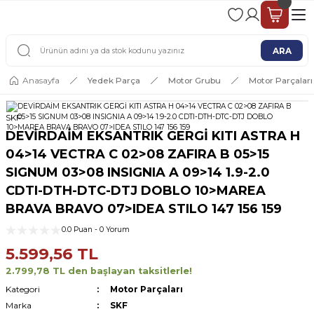
2 - 4 İŞ GÜNÜ İÇERİSİNDE KARGO
2500 TL ÜSTÜ ÜCRETSİZ KARGO
ARA
Anasayfa
Yedek Parça
Motor Grubu
Motor Parçaları
SKF
DEVİRDAİM EKSANTRIK GERGİ KITI ASTRA H
04>14 VECTRA C 02>08 ZAFIRA B 05>15
SIGNUM 03>08 INSIGNIA A 09>14 1.9-2.0
CDTI-DTH-DTC-DTJ DOBLO 10>MAREA
BRAVA BRAVO 07>IDEA STILO 147 156 159
0.0 Puan - 0 Yorum
5.599,56 TL
2.799,78 TL den başlayan taksitlerle!
Kategori
Motor Parçaları
Marka
SKF